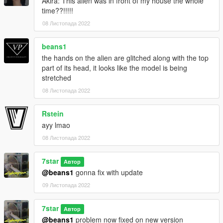
Akira: This alien was in front of my house the whole
time??!!!!!
08 Листопада 2022
beans1
the hands on the alien are glitched along with the top
part of its head, it looks like the model is being
stretched
08 Листопада 2022
Rstein
ayy lmao
08 Листопада 2022
7star
Автор
@beans1
gonna fix with update
09 Листопада 2022
7star
Автор
@beans1
problem now fixed on new version