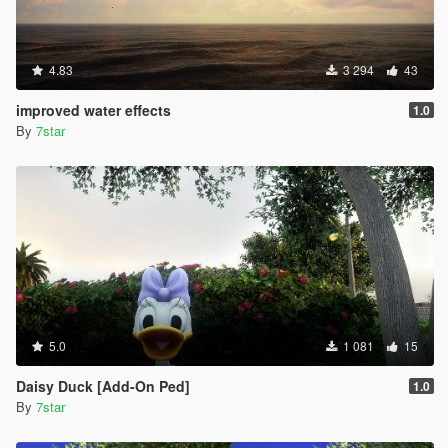
4.83
3 294
43
improved water effects
1.0
By
7star
5.0
1 081
15
Daisy Duck [Add-On Ped]
1.0
By
7star