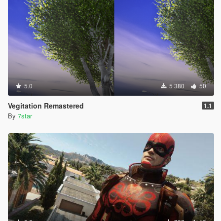
5.0
5 380
50
Vegitation Remastered
1.1
By
7star