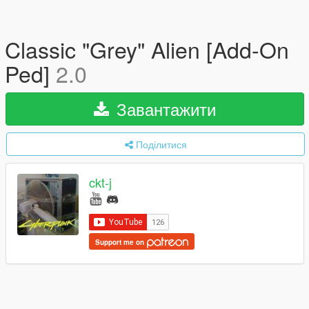
Classic "Grey" Alien [Add-On
Ped]
2.0
Завантажити
Поділитися
ckt-j
Support me on