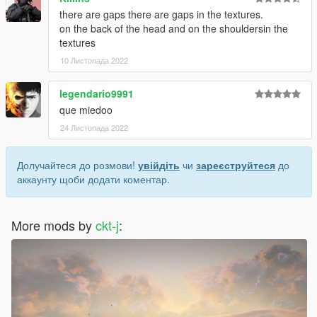
there are gaps there are gaps in the textures.
on the back of the head and on the shouldersin the
textures
10 Листопада 2022
legendario9991
que miedoo
24 Листопада 2022
Долучайтеся до розмови!
увійдіть
чи
зареєструйтеся
до
аккаунту щоби додати коментар.
More mods by
ckt-j
: