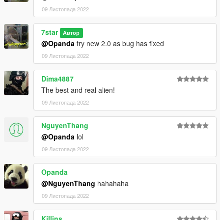
09 Листопада 2022
7star
Автор
@Opanda
try new 2.0 as bug has fixed
09 Листопада 2022
Dima4887
The best and real alien!
09 Листопада 2022
NguyenThang
@Opanda
lol
09 Листопада 2022
Opanda
@NguyenThang
hahahaha
09 Листопада 2022
Killins