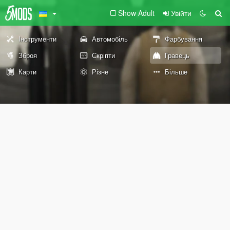
Show Adult
Увійти
Інструменти
Автомобіль
Фарбування
Зброя
Скріпти
Гравець
Карти
Різне
Більше