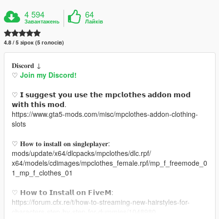
4 594
64
Завантажень
Лайків
4.8 / 5 зірок (5 голосів)
𝐃𝐢𝐬𝐜𝐨𝐫𝐝 ↓
♡
Join my Discord!
♡ 𝗜 𝘀𝘂𝗴𝗴𝗲𝘀𝘁 𝘆𝗼𝘂 𝘂𝘀𝗲 𝘁𝗵𝗲 𝗺𝗽𝗰𝗹𝗼𝘁𝗵𝗲𝘀 𝗮𝗱𝗱𝗼𝗻 𝗺𝗼𝗱
𝘄𝗶𝘁𝗵 𝘁𝗵𝗶𝘀 𝗺𝗼𝗱.
https://www.gta5-mods.com/misc/mpclothes-addon-clothing-
slots
♡ 𝐇𝐨𝐰 𝐭𝐨 𝐢𝐧𝐬𝐭𝐚𝐥𝐥 𝐨𝐧 𝐬𝐢𝐧𝐠𝐥𝐞𝐩𝐥𝐚𝐲𝐞𝐫:
mods/update/x64/dlcpacks/mpclothes/dlc.rpf/
x64/models/cdimages/mpclothes_female.rpf/mp_f_freemode_0
1_mp_f_clothes_01
♡ 𝗛𝗼𝘄 𝘁𝗼 𝗜𝗻𝘀𝘁𝗮𝗹𝗹 𝗼𝗻 𝗙𝗶𝘃𝗲𝗠:
https://forum.cfx.re/t/how-to-streaming-new-hairstyles-for-
characters-step-by-step-for-dummies/1048980