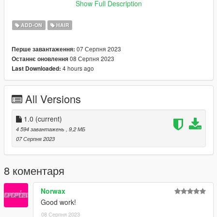
Show Full Description
♡ 𝗠𝗲𝘀𝗵 𝗖𝗿𝗲𝗱𝗶𝘁:
Simplicity
ADD-ON
HAIR
07 Серпня 2023
Перше завантаження:
08 Серпня 2023
Останнє оновлення
4 hours ago
Last Downloaded:
All Versions
1.0
(current)
4 594 завантажень
, 9,2 МБ
07 Серпня 2023
8 коментаря
Norwax
Good work!
08 Серпня 2023