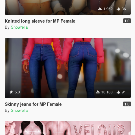
1 962
36
Knitted long sleeve for MP Female
1.0
By
Snowrella
5.0
10 188
91
Skinny jeans for MP Female
1.0
By
Snowrella