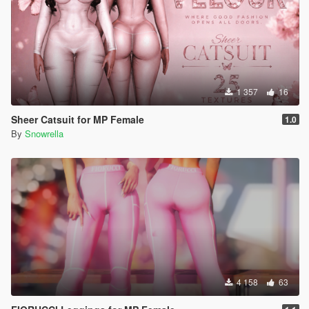
1 357
16
Sheer Catsuit for MP Female
1.0
By
Snowrella
4 158
63