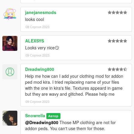
janejanesmods
looks cool
08 Серпня 2023
ALEXSYS
Looks very nice😏
09 Серпня 2023
Dreadwing800
Help me how can I add your clothing mod for addon
ped mod kira. I tried replaceing name of your files
with the one in kira's file. Textures appeard in game
but they are wavy and glitched. Please help me
09 Серпня 2023
Snowrella
Автор
@Dreadwing800
Those MP clothing are not for
addon peds. You can't use them for those.