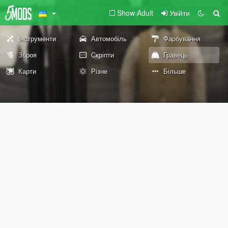
Show Adult
Увійти
Інструменти
Автомобіль
Фарбування
Зброя
Скріпти
Гравець
Карти
Різне
Більше