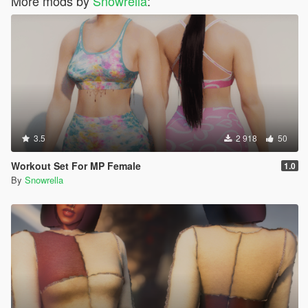
More mods by
Snowrella
:
3.5
2 918
50
Workout Set For MP Female
1.0
By
Snowrella