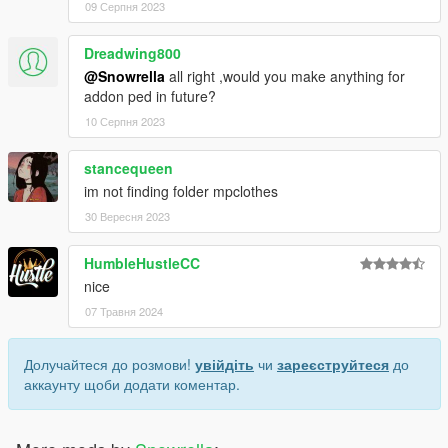
09 Серпня 2023
Dreadwing800
@Snowrella
all right ,would you make anything for
addon ped in future?
10 Серпня 2023
stancequeen
im not finding folder mpclothes
30 Вересня 2023
HumbleHustleCC
nice
07 Травня 2024
Долучайтеся до розмови!
увійдіть
чи
зареєструйтеся
до
аккаунту щоби додати коментар.