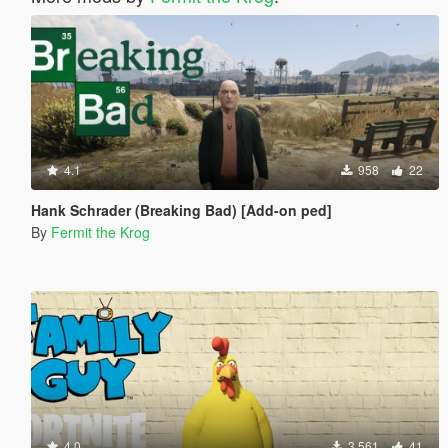
4.1
958
22
Hank Schrader (Breaking Bad) [Add-on ped]
By
Fermit the Krog
4.0
3 561
41