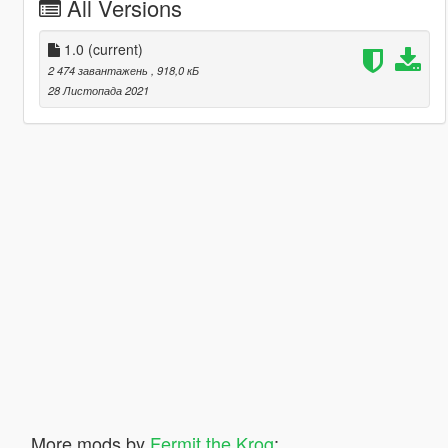
All Versions
1.0
(current)
2 474 завантажень
, 918,0 кБ
28 Листопада 2021
More mods by
Fermit the Krog
: