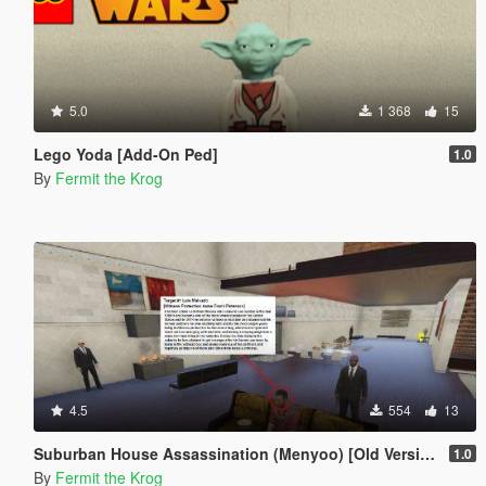
5.0
1 368
15
Lego Yoda [Add-On Ped]
1.0
By
Fermit the Krog
4.5
554
13
Suburban House Assassination (Menyoo) [Old Version]
1.0
By
Fermit the Krog