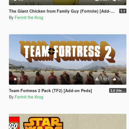
The Giant Chicken from Family Guy (Fortnite) [Add-On Ped]
1.1
By
Fermit the Krog
5.0
3 925
50
Team Fortress 2 Pack (TF2) [Add-on Peds]
3.0 (Heavy and Spy Patch)
By
Fermit the Krog