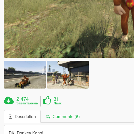
2 474
31
Завантажень
Лайк
Description
Comments (6)
DK! Donkey Kong!!