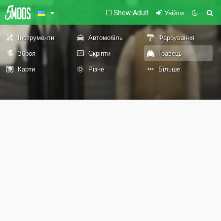
Show Adult
Увійти
Інструменти
Автомобіль
Фарбування
Зброя
Скріпти
Гравець
Карти
Різне
Більше