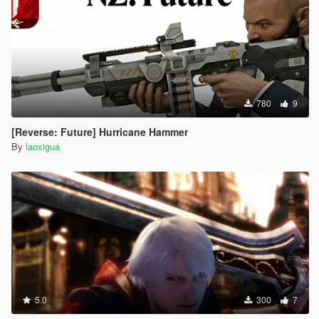
780
9
[Reverse: Future] Hurricane Hammer
By
laoxigua
5.0
300
7