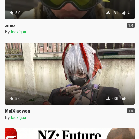
5.0
181
4
zimo
1.0
By
laoxigua
5.0
436
6
MaiXiaowen
1.0
By
laoxigua