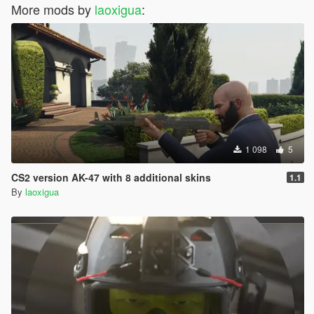
More mods by
laoxigua
:
1 098
5
CS2 version AK-47 with 8 additional skins
1.1
By
laoxigua