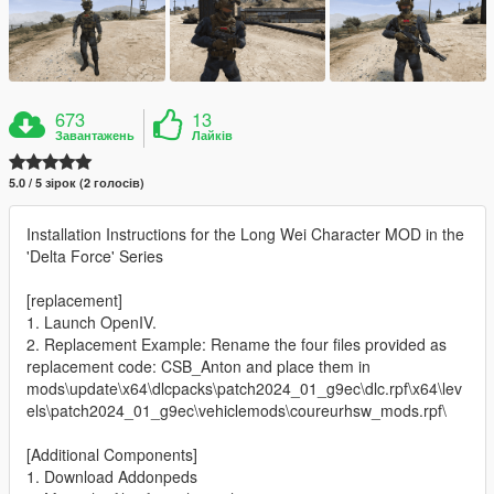
673
13
Завантажень
Лайків
5.0 / 5 зірок (2 голосів)
Installation Instructions for the Long Wei Character MOD in the
'Delta Force' Series
[replacement]
1. Launch OpenIV.
2. Replacement Example: Rename the four files provided as
replacement code: CSB_Anton and place them in
mods\update\x64\dlcpacks\patch2024_01_g9ec\dlc.rpf\x64\lev
els\patch2024_01_g9ec\vehiclemods\coureurhsw_mods.rpf\
[Additional Components]
1. Download Addonpeds