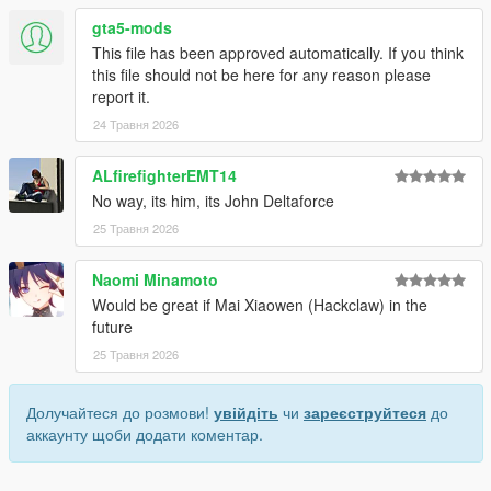
gta5-mods
This file has been approved automatically. If you think
this file should not be here for any reason please
report it.
24 Травня 2026
ALfirefighterEMT14
No way, its him, its John Deltaforce
25 Травня 2026
Naomi Minamoto
Would be great if Mai Xiaowen (Hackclaw) in the
future
25 Травня 2026
Долучайтеся до розмови!
увійдіть
чи
зареєструйтеся
до
аккаунту щоби додати коментар.