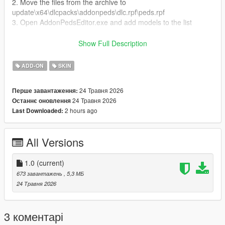
2. Move the files from the archive to
update\x64\dlcpacks\addonpeds\dlc.rpf\peds.rpf
3. Open AddonPedsEditor.exe and add models to the list
Author and producer: laoxigua
Show Full Description
Note: - Please refrain from uploading this mod to other
ADD-ON
SKIN
websites or creating paid integration packs. - This is my initial
foray into mod creation, and it's currently available for free.
24 Травня 2026
Перше завантаження:
There might be some issues, please be aware
24 Травня 2026
Останнє оновлення
2 hours ago
Last Downloaded:
All Versions
1.0
(current)
673 завантажень
, 5,3 МБ
24 Травня 2026
3 коментарі