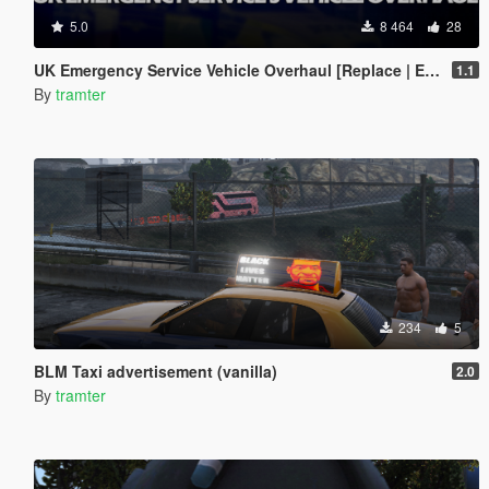
5.0
8 464
28
UK Emergency Service Vehicle Overhaul [Replace | ELS | OIV | META]
1.1
By
tramter
234
5
BLM Taxi advertisement (vanilla)
2.0
By
tramter