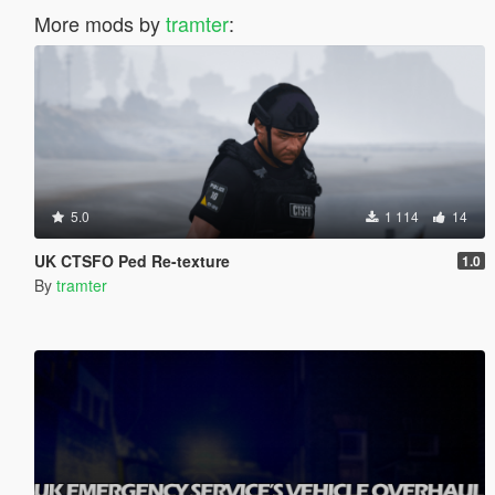
More mods by
tramter
:
5.0
1 114
14
UK CTSFO Ped Re-texture
1.0
By
tramter