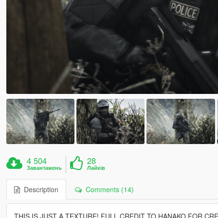
4 504
28
Завантажень
Лайків
Description
Comments (14)
THIS IS JUST A TEXTURE! FULL CREDIT TO HANAKO FOR CR