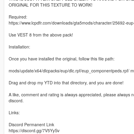
ORIGINAL FOR THIS TEXTURE TO WORK!
Required:
https://www.lcpdfr.com/downloads/gta5mods/character/25692-e
Use VEST 8 from the above pack!
Installation:
Once you have installed the original, follow this file path:
mods/update/x64/dlcpacks/eup/dlc.rpf/eup_componentpeds.rp
Drag and drop my YTD into that directory, and you are done!
A like, comment and rating is always appreciated, please always n
discord.
Links:
Discord Permanent Link
https://discord.gg/7V5YySv