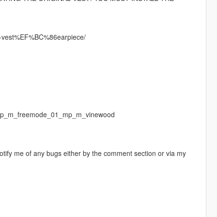
up-vest%EF%BC%86earpiece/
f/ mp_m_freemode_01_mp_m_vinewood
otify me of any bugs either by the comment section or via my