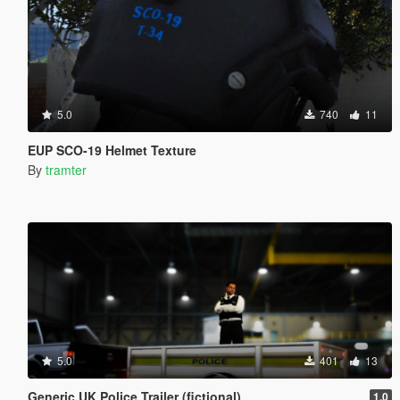
5.0
740
11
EUP SCO-19 Helmet Texture
By
tramter
5.0
401
13
Generic UK Police Trailer (fictional)
1.0