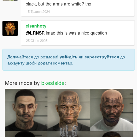
black, but the arms are white? thx
15 Травня 2024
elsanhoty
@LRNSR
lmao this is was a nice question
25 Січня 2025
Долучайтеся до розмови!
увійдіть
чи
зареєструйтеся
до
аккаунту щоби додати коментар.
More mods by
bkestside
: