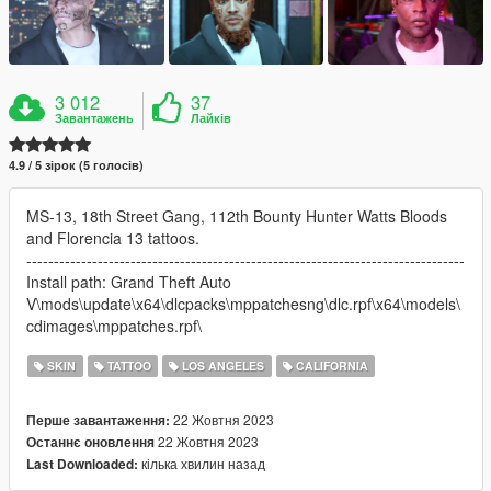
3 012
37
Завантажень
Лайків
4.9 / 5 зірок (5 голосів)
MS-13, 18th Street Gang, 112th Bounty Hunter Watts Bloods
and Florencia 13 tattoos.
--------------------------------------------------------------------------------
Install path: Grand Theft Auto
V\mods\update\x64\dlcpacks\mppatchesng\dlc.rpf\x64\models\
cdimages\mppatches.rpf\
SKIN
TATTOO
LOS ANGELES
CALIFORNIA
22 Жовтня 2023
Перше завантаження:
22 Жовтня 2023
Останнє оновлення
кілька хвилин назад
Last Downloaded: