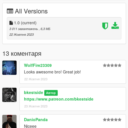
All Versions
1.0
(current)
3 011 завантажень
, 6,3 МБ
22 Жовтня 2023
13 коментаря
WolfFire23309
Looks awesome bro! Great job!
22 Жовтня 2023
bkestside
Автор
https://www.patreon.com/bkestside
23 Жовтня 2023
DanioPanda
Niceee