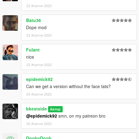
23 Жовтня 2023
Batu36
Dope mod
23 Жовтня 2023
Fulant
nice
23 Жовтня 2023
epidemick92
Can we get a version without the face tats?
24 Жовтня 2023
bkestside
Автор
@epidemick92
smn, on my patreon bro
25 Жовтня 2023
DoobyDoob