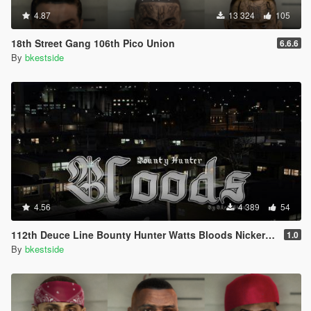
4.87
13 324
105
18th Street Gang 106th Pico Union
6.6.6
By
bkestside
4.56
4 389
54
112th Deuce Line Bounty Hunter Watts Bloods Nickerson Gardens Hood
1.0
By
bkestside