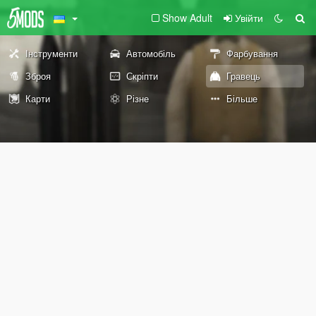
Show Adult
Увійти
Інструменти
Автомобіль
Фарбування
Зброя
Скріпти
Гравець
Карти
Різне
Більше