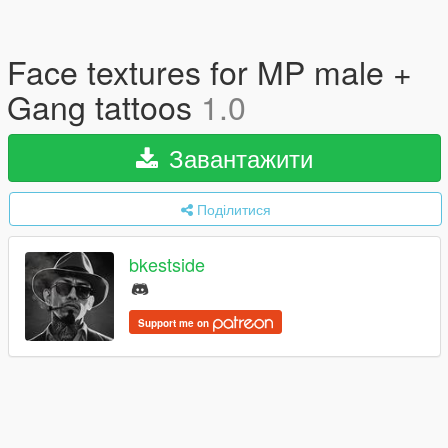
Face textures for MP male +
Gang tattoos
1.0
Завантажити
Поділитися
bkestside
Support me on