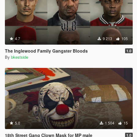
4.7
9 213
105
The Inglewood Family Gangster Bloods
1.0
By
bkestside
5.0
1 504
15
18th Street Gang Clown Mask for MP male
1.0