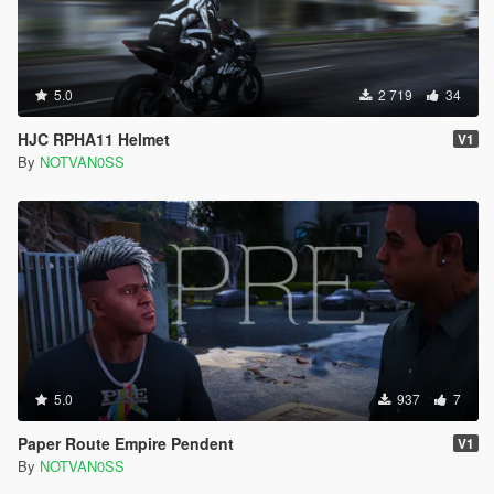
5.0
2 719
34
HJC RPHA11 Helmet
V1
By
NOTVAN0SS
5.0
937
7
Paper Route Empire Pendent
V1
By
NOTVAN0SS