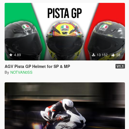
4.89
13 152
58
AGV Pista GP Helmet for SP & MP
V1.1
By
NOTVAN0SS