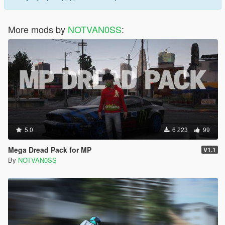
More mods by
NOTVAN0SS
:
5.0
6 223
99
Mega Dread Pack for MP
V1.1
By
NOTVAN0SS