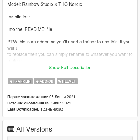
Model: Rainbow Studio & THQ Nordic
Installation:
Into the 'READ ME' file
BTW this is an addon so you'll need a trainer to use this, if you
want
to replace then you can simply rename to whatever you want to
replace.
Show Full Description
Be sure to backup
FRANKLIN
ADD-ON
HELMET
Criticism and Feedback are most welcome.
05 Липня 2021
Перше завантаження:
05 Липня 2021
Останнє оновлення
1 день назад
Last Downloaded:
All Versions