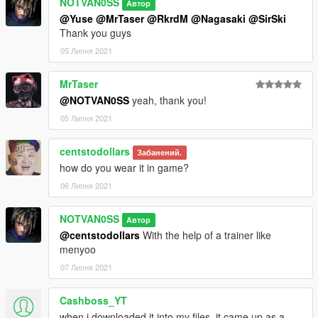
NOTVAN0SS
Автор
@Yuse
@MrTaser
@RkrdM
@Nagasaki
@SirSki
Thank you guys
05 Липня 2021
MrTaser
@NOTVAN0SS
yeah, thank you!
05 Липня 2021
centstodollars
Забанений.
how do you wear it in game?
06 Липня 2021
NOTVAN0SS
Автор
@centstodollars
With the help of a trainer like
menyoo
07 Липня 2021
Cashboss_YT
when i downloaded it into my files, it came up as a