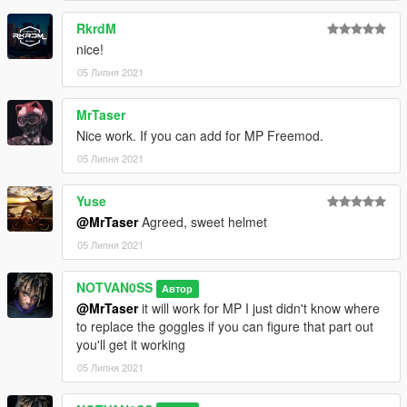
RkrdM
nice!
05 Липня 2021
MrTaser
Nice work. If you can add for MP Freemod.
05 Липня 2021
Yuse
@MrTaser
Agreed, sweet helmet
05 Липня 2021
NOTVAN0SS
Автор
@MrTaser
it will work for MP I just didn't know where
to replace the goggles if you can figure that part out
you'll get it working
05 Липня 2021