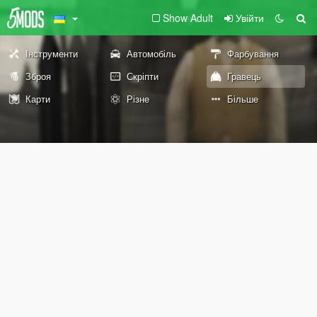
Show Adult
Увійти
Інструменти
Автомобіль
Фарбування
Зброя
Скріпти
Гравець
Карти
Різне
Більше