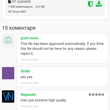
V1
(current)
1 526 завантажень
, 14,0 МБ
05 Липня 2021
15 коментаря
gta5-mods
This file has been approved automatically. If you think
this file should not be here for any reason please
report it.
05 Липня 2021
SirSki
yes yes
05 Липня 2021
Nagasaki
man just extreme high quality
05 Липня 2021