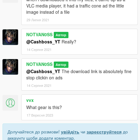
VLC media player, it had a traffic cone ad the little
image instead of a file
29 Липня 2021
NOTVAN0SS
Автор
@Cashboss_YT
Really?
14 Серпня 2021
NOTVAN0SS
Автор
@Cashboss_YT
The download link is absolutely fine
stop clickin on ads
14 Серпня 2021
vvx
What gear is this?
17 Вересня 2023
Долучайтеся до розмови!
увійдіть
чи
зареєструйтеся
до
аккаунту щоби додати коментар.