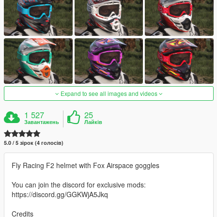
Expand to see all images and videos
1 527
25
Завантажень
Лайків
5.0 / 5 зірок (4 голосів)
Fly Racing F2 helmet with Fox Airspace goggles
You can join the discord for exclusive mods:
https://discord.gg/GGKWjA5Jkq
Credits