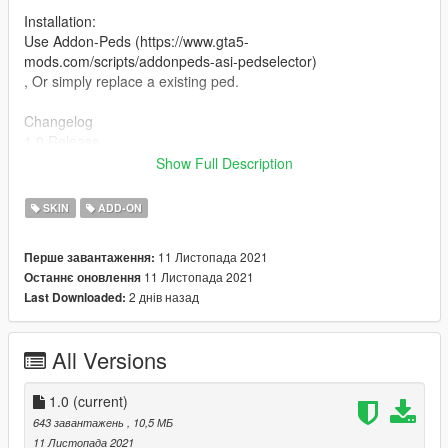
Installation:
Use Addon-Peds (https://www.gta5-
mods.com/scripts/addonpeds-asi-pedselector)
, Or simply replace a existing ped.
Changelog
1.0 Release
Show Full Description
Credits are to epic games and people can fly
SKIN
ADD-ON
11 Листопада 2021
Перше завантаження:
11 Листопада 2021
Останнє оновлення
2 днів назад
Last Downloaded:
All Versions
1.0
(current)
643 завантажень
, 10,5 МБ
11 Листопада 2021