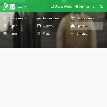
Show Adult
Увійти
Інструменти
Автомобіль
Фарбування
Зброя
Скріпти
Гравець
Карти
Різне
Більше