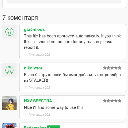
7 коментаря
gta5-mods
This file has been approved automatically. If you think
this file should not be here for any reason please
report it.
11 Листопада 2021
nikolysor
Было бы круто если бы смог добавить контроллёра
из STALKER)
11 Листопада 2021
HXV SPECTRA
Nice i'll find some way to use this
11 Листопада 2021
Fedsmoker