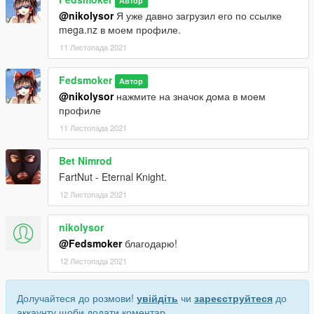
Автор
@nikolysor
Я уже давно загрузил его по ссылке
mega.nz в моем профиле.
11 Листопада 2021
Fedsmoker
Автор
@nikolysor
нажмите на значок дома в моем
профиле
11 Листопада 2021
Bet Nimrod
FartNut - Eternal Knight.
12 Листопада 2021
nikolysor
@Fedsmoker
благодарю!
12 Листопада 2021
Долучайтеся до розмови!
увійдіть
чи
зареєструйтеся
до
аккаунту щоби додати коментар.