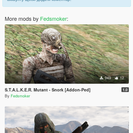
More mods by
Fedsmoker
:
949
12
S.T.A.L.K.E.R. Mutant - Snork [Addon-Ped]
1.0
By
Fedsmoker