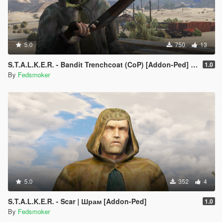
5.0
750
13
S.T.A.L.K.E.R. - Bandit Trenchcoat (CoP) [Addon-Ped] Кожаный плащ
1.0
By
Fedsmoker
5.0
352
4
S.T.A.L.K.E.R. - Scar | Шрам [Addon-Ped]
1.0
By
Fedsmoker