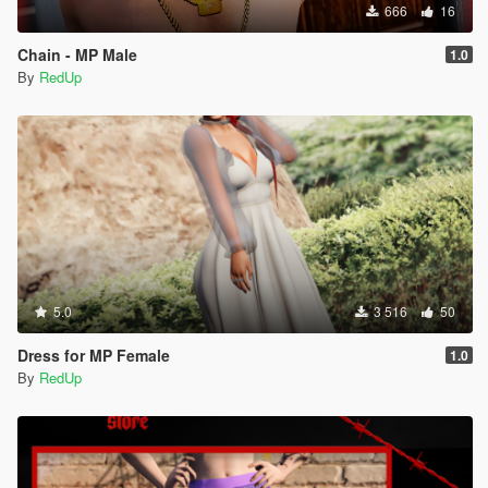
666
16
Chain - MP Male
1.0
By
RedUp
5.0
3 516
50
Dress for MP Female
1.0
By
RedUp