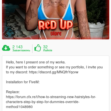
2 143
32
Завантажень
Лайків
Hello, here I present one of my works.
If you want to order something or see my portfolio, I invite you
to my discord: https://discord.gg/MNQfhYqcvw
Installation for FiveM:
Replace:
https://forum.cfx.re/t/how-to-streaming-new-hairstyles-for-
characters-step-by-step-for-dummies-override-
method/1048980