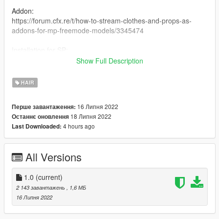
Addon:
https://forum.cfx.re/t/how-to-stream-clothes-and-props-as-
addons-for-mp-freemode-models/3345474
Installation for SP:
I have never installed mods for SP so my recommendation is
Show Full Description
following this Add-On Mod tutorial:
https://www.gta5-mods.com/misc/mpclothes-addon-clothing-
HAIR
slots
16 Липня 2022
Перше завантаження:
Conversion TS4
18 Липня 2022
Останнє оновлення
4 hours ago
Last Downloaded:
All Versions
1.0
(current)
2 143 завантажень
, 1,6 МБ
16 Липня 2022