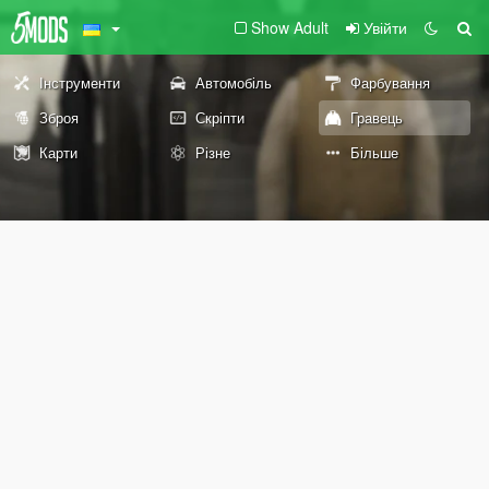
Show Adult
Увійти
Інструменти
Автомобіль
Фарбування
Зброя
Скріпти
Гравець
Карти
Різне
Більше