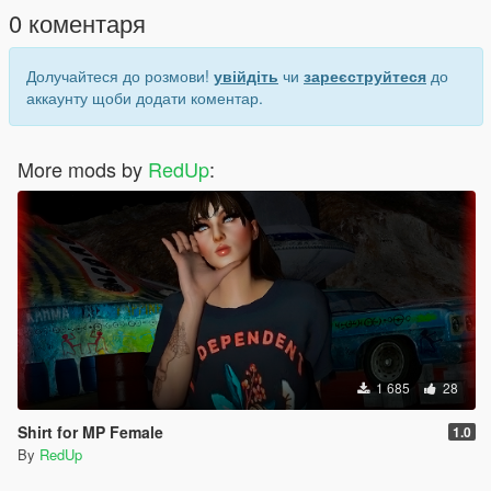
0 коментаря
Долучайтеся до розмови!
увійдіть
чи
зареєструйтеся
до
аккаунту щоби додати коментар.
More mods by
RedUp
:
1 685
28
Shirt for MP Female
1.0
By
RedUp