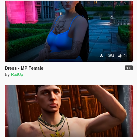
1 354
21
Dress - MP Female
1.0
By
RedUp