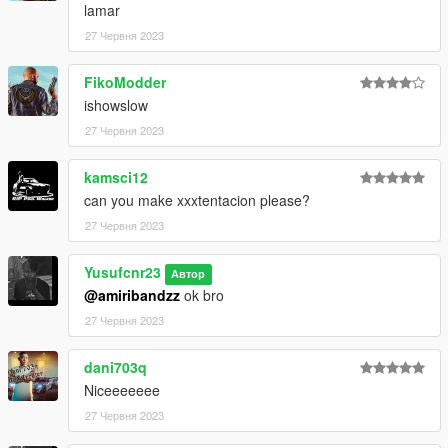
lamar
27 Червня 2023
FikoModder
ishowslow
27 Червня 2023
kamsci12
can you make xxxtentacion please?
27 Червня 2023
Yusufcnr23
Автор
@amiribandzz
ok bro
27 Червня 2023
dani703q
Niceeeeeee
27 Червня 2023