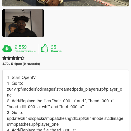
2 559
35
Завантажень
Лайків
4.72 / 5 зірок (9 голосів)
1. Start OpenIV.
1. Go to:
x64v.rpf\models\cdimages\streamedpeds_players.rpf\player_o
ne
2. Add/Replace the files ''hair_000_u' and ', ''head_000_r'',
''head_diff_000_a_whi'' and ''teef_000_u''
3. Go to:
update\x64\dlcpacks\mppatchesng\dlc.rpf\x64\models\cdimage
s\mppatches.rpf\player_one
4. Add/Replace the file ''head_000_r''