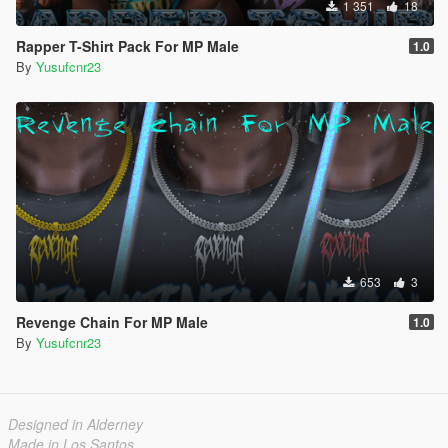
1 351
18
Rapper T-Shirt Pack For MP Male
1.0
By
Yusufcnr23
653
3
Revenge Chain For MP Male
1.0
By
Yusufcnr23
Designed in Alderney
Made in Los Santos