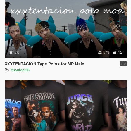
5.0
573
12
XXXTENTACION Type Polos for MP Male
1.0
By
Yusufcnr23