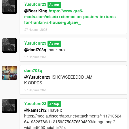
Yusufcnr23
Автор
@Bear King
https://www.gta5-
mods.com/misc/xxxtentacion-posters-textures-
for-frankin-s-house-guljaev_
27 Червня 2023
Yusufcnr23
Автор
@dani703q
thank bro
27 Червня 2023
dani703q
@Yusufcnr23
ISHOWSEEEDDD ,AM
K ODPDS
27 Червня 2023
Yusufcnr23
Автор
@kamsci12
i have x
https://media.discordapp.net/attachments/111716524
6419828786/1121592750576504893/image.png?
width=505&height=754