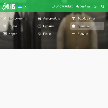
Show Adult
Увійти
Інструменти
Автомобіль
Фарбування
Зброя
Скріпти
Гравець
Карти
Різне
Більше