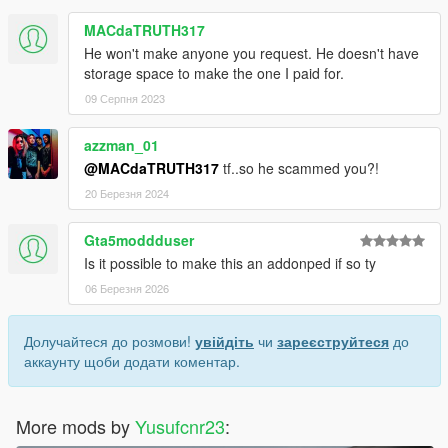
MACdaTRUTH317
He won't make anyone you request. He doesn't have
storage space to make the one I paid for.
09 Серпня 2023
azzman_01
@MACdaTRUTH317
tf..so he scammed you?!
20 Березня 2024
Gta5moddduser
Is it possible to make this an addonped if so ty
06 Березня 2026
Долучайтеся до розмови!
увійдіть
чи
зареєструйтеся
до
аккаунту щоби додати коментар.
More mods by
Yusufcnr23
: