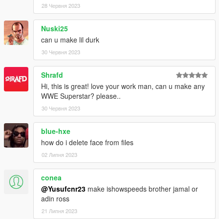
28 Червня 2023
Nuski25
can u make lil durk
30 Червня 2023
Shrafd
Hi, this is great! love your work man, can u make any
WWE Superstar? please..
30 Червня 2023
blue-hxe
how do i delete face from files
02 Липня 2023
conea
@Yusufcnr23
make ishowspeeds brother jamal or
adin ross
21 Липня 2023