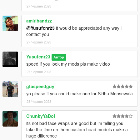
27 Червня 2023
amiribandzz
@Yusufcnr23
it would be appreciated any way i
contact you
27 Червня 2023
Yusufcnr23
Автор
speed if you look my mods pls make video
27 Червня 2023
gtaspeedguy
yo please if you could make one for Sidhu Moosewala
28 Червня 2023
ChunkyYaBoi
its not bad face wraps are good but im telling you
take the time on them custom head models make a
huge difference