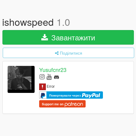
ishowspeed
1.0
Завантажити
Поділитися
Yusufcnr23
Пожертвувати через
Support me on