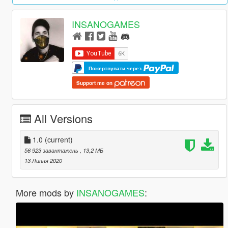
INSANOGAMES
Пожертвувати через
Support me on
All Versions
1.0
(current)
56 923 завантажень
, 13,2 МБ
13 Липня 2020
More mods by
INSANOGAMES
: