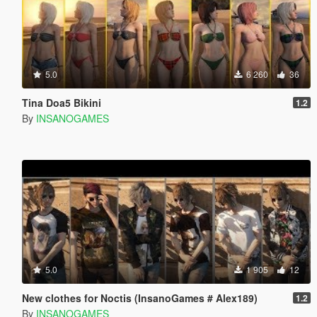
5.0
6 260
36
Tina Doa5 Bikini
1.2
By
INSANOGAMES
5.0
1 905
12
New clothes for Noctis (InsanoGames # Alex189)
1.2
By
INSANOGAMES