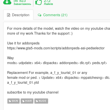
56 923
272
Завантажень
Лайків
Description
Comments (21)
For more details of the model, watch the video on my youtube chan
more of my work Thanks for the support :)
Use it for addonpeds
https://www.gta5-mods.com/scripts/addonpeds-asi-pedselector
Way
mods> udpdate> x64> dlcpacks> addonpeds> dlc.rpf> peds.rpf>
Replacement For example, a_f_y_tourist_01 or any
female mod or ped. > Update> x64> dlcpacks> mppatchesng> dlc
a_f_y_tourist_01.ytd
subscribe to my youtube channel
SKIN
HAIR
NUDE