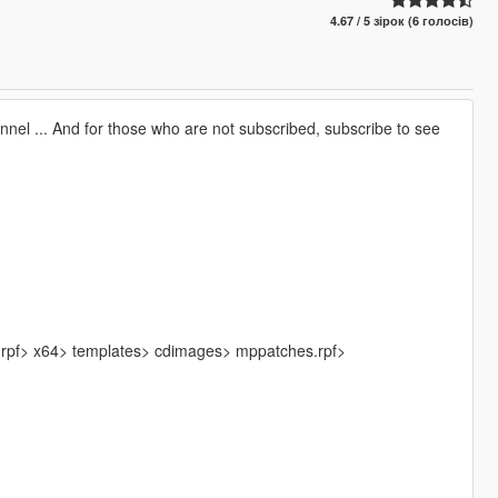
4.67 / 5 зірок (6 голосів)
nel ... And for those who are not subscribed, subscribe to see
.rpf> x64> templates> cdimages> mppatches.rpf>