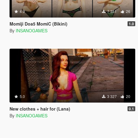
4.9
7 351
26
Momiji Doa5 MomiC (Bikini)
1.0
By
INSANOGAMES
5.0
3 327
20
New clothes + hair for (Lana)
0.1
By
INSANOGAMES