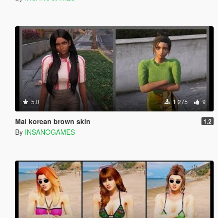
5.0
1 275
9
Mai korean brown skin
1.2
By
INSANOGAMES