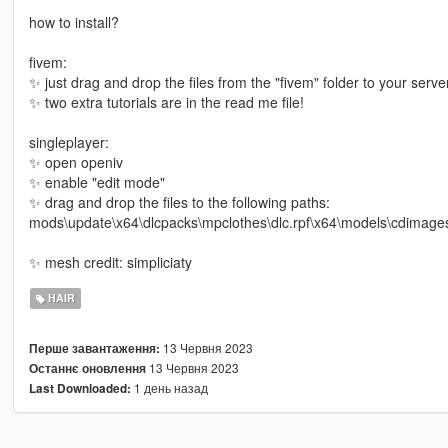
how to install?
fivem:
✨ just drag and drop the files from the "fivem" folder to your server
✨ two extra tutorials are in the read me file!
singleplayer:
✨ open openiv
✨ enable "edit mode"
✨ drag and drop the files to the following paths:
mods\update\x64\dlcpacks\mpclothes\dlc.rpf\x64\models\cdimag
✨ mesh credit: simpliciaty
HAIR
13 Червня 2023
Перше завантаження:
13 Червня 2023
Останнє оновлення
1 день назад
Last Downloaded: