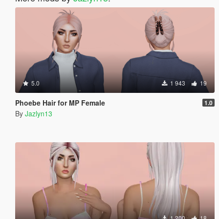
5.0
1 943
19
Phoebe Hair for MP Female
1.0
By
Jazlyn13
1 200
18