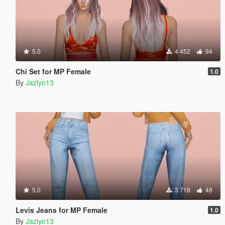
5.0
4 452
94
Chi Set for MP Female
1.0
By
Jazlyn13
5.0
3 718
48
Levis Jeans for MP Female
1.0
By
Jazlyn13