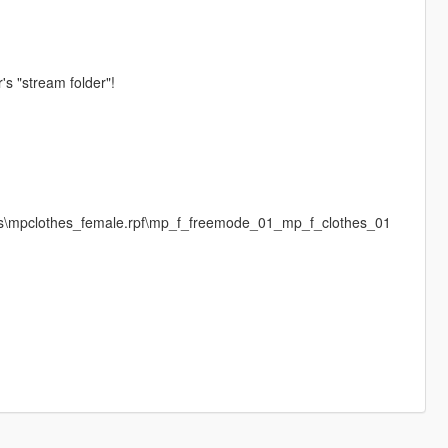
's "stream folder"!
es\mpclothes_female.rpf\mp_f_freemode_01_mp_f_clothes_01