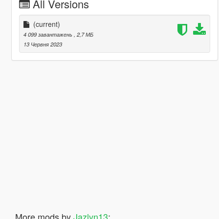
All Versions
(current)
4 099 завантажень
, 2,7 МБ
13 Червня 2023
More mods by
Jazlyn13
: