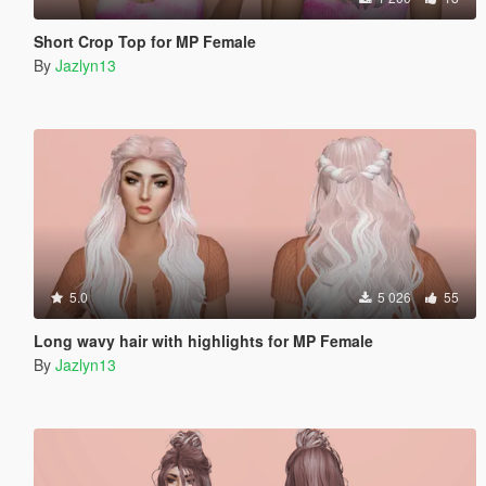
Short Crop Top for MP Female
By
Jazlyn13
5.0
5 026
55
Long wavy hair with highlights for MP Female
By
Jazlyn13