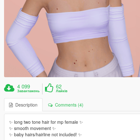
4 099
62
Завантажень
Лайків
Description
Comments (4)
✨ long two tone hair for mp female ✨
✨ smooth movement ✨
✨ baby hairs/hairline not included! ✨