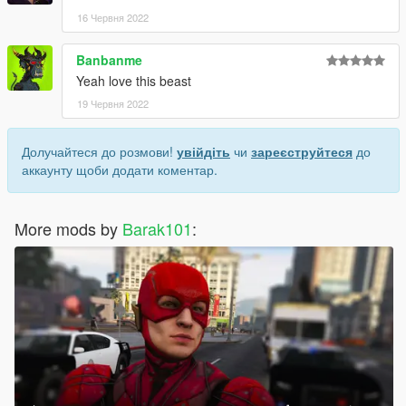
16 Червня 2022
Banbanme
Yeah love this beast
19 Червня 2022
Долучайтеся до розмови!
увійдіть
чи
зареєструйтеся
до
аккаунту щоби додати коментар.
More mods by
Barak101
: