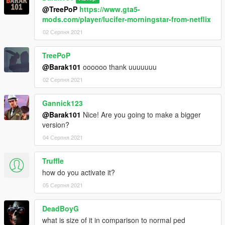
@TreePoP
https://www.gta5-
mods.com/player/lucifer-morningstar-from-netflix
02 Серпня 2021
TreePoP
@Barak101
oooooo thank uuuuuuu
02 Серпня 2021
Gannick123
@Barak101
Nice! Are you going to make a bigger
version?
04 Серпня 2021
Truffle
how do you activate it?
05 Серпня 2021
DeadBoyG
what is size of it in comparison to normal ped