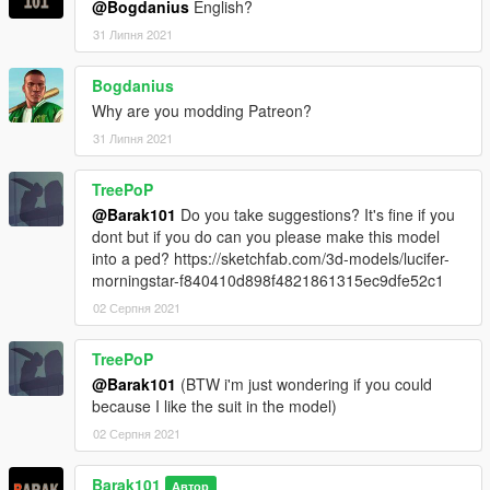
@Bogdanius
English?
31 Липня 2021
Bogdanius
Why are you modding Patreon?
31 Липня 2021
TreePoP
@Barak101
Do you take suggestions? It's fine if you
dont but if you do can you please make this model
into a ped? https://sketchfab.com/3d-models/lucifer-
morningstar-f840410d898f4821861315ec9dfe52c1
02 Серпня 2021
TreePoP
@Barak101
(BTW i'm just wondering if you could
because I like the suit in the model)
02 Серпня 2021
Barak101
Автор