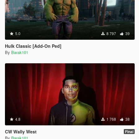
5.0
8 797
39
Hulk Classic [Add-On Ped]
By
Barak101
4.8
1 768
38
CW Wally West
Final
By
Barak101