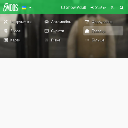
Show Adult
Увійти
Інструменти
Автомобіль
Фарбування
Зброя
Скріпти
Гравець
Карти
Різне
Більше