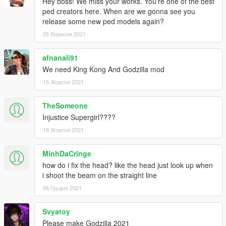
Hey boss! We miss your works. You're one of the best
ped creators here. When are we gonna see you
release some new ped models again?
05 Вересня 2021
afnanali91
We need King Kong And Godzilla mod
15 Жовтня 2021
TheSomeone
Injustice Supergirl????
18 Жовтня 2021
MinhDaCringe
how do i fix the head? like the head just look up when
i shoot the beam on the straight line
06 Грудня 2021
Svyatoy
Please make Godzilla 2021