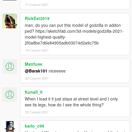
11 Серпня 2021
RickEst2019
man, do you can put this model of godzilla in addon
ped? https://sketchfab.com/3d-models/godzilla-2021-
model-highest-quality-
2f0a8be7d6e84905adb03074d2a9c75b
19 Серпня 2021
Mattfuse
@Barak101
niceeeee
23 Серпня 2021
Kunall_ll
When I load it it just stays at street level and I only
see its legs, how do I see the whole thing?
25 Серпня 2021
karlo_c99