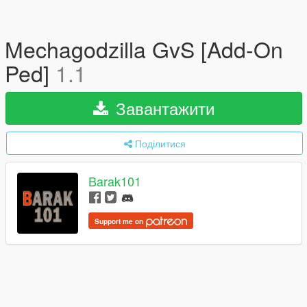
Mechagodzilla GvS [Add-On
Ped]
1.1
Завантажити
Поділитися
Barak101
Support me on