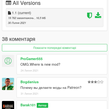
All Versions
1.1
(current)
19 762 завантажень
, 16,5 МБ
30 Липня 2021
38 коментаря
Показати попередні коментарі
ProGamer555
OMG.Where is new mod?
24 Липня 2021
Bogdanius
Почему вы делаете моды на Patreon?
31 Липня 2021
Barak101
Автор