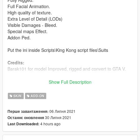
Fully Rigged.
Full Facial Animation.
High quality of texture.
Extra Level of Detail (LODs)
Visible Damages - Bleed.
Special maps Effect.
Addon Ped.
Put the ini inside Scripts\King Kong script files\Suits
Credits:
Barak101 for model Improved, rigged and convert to GTA V.
Support my on Patreon.
Show Full Description
Follow me on Facebook.
SKIN
ADD-ON
Enjoy and do not forget to comment!
06 Липня 2021
Перше завантаження:
30 Липня 2021
Останнє оновлення
4 hours ago
Last Downloaded: