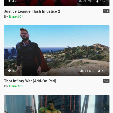
4.95
74 738
157
Justice League Flash Injustice 2
1.2
By
Barak101
5.0
11 609
53
Thor Infinty War [Add-On Ped]
1.3
By
Barak101