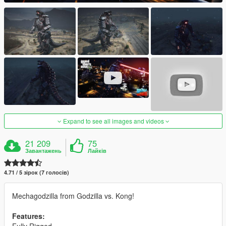
Expand to see all images and videos
21 209
75
Завантажень
Лайків
4.71 / 5 зірок (7 голосів)
Mechagodzilla from Godzilla vs. Kong!
Features: