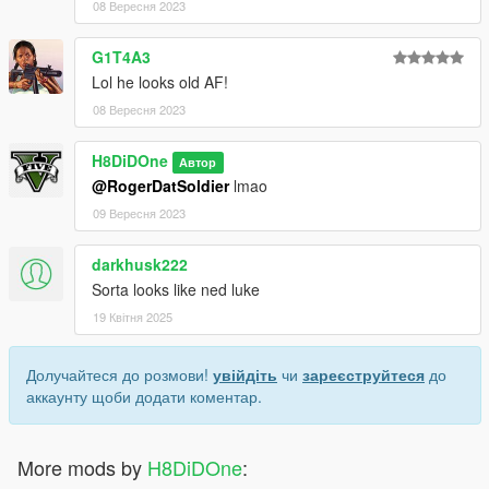
08 Вересня 2023
G1T4A3
Lol he looks old AF!
08 Вересня 2023
H8DiDOne
Автор
@RogerDatSoldier
lmao
09 Вересня 2023
darkhusk222
Sorta looks like ned luke
19 Квітня 2025
Долучайтеся до розмови!
увійдіть
чи
зареєструйтеся
до
аккаунту щоби додати коментар.
More mods by
H8DiDOne
: