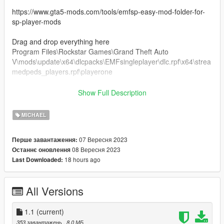
https://www.gta5-mods.com/tools/emfsp-easy-mod-folder-for-
sp-player-mods
Drag and drop everything here
Program Files\Rockstar Games\Grand Theft Auto
V\mods\update\x64\dlcpacks\EMFsingleplayer\dlc.rpf\x64\strea
medpeds_players.rpf\playerone
Launch the game. Use a trainer (Menyoo) to change
Show Full Description
1.1update
MICHAEL
changes hair type and color. more natural
07 Вересня 2023
Перше завантаження:
08 Вересня 2023
Останнє оновлення
18 hours ago
Last Downloaded:
All Versions
1.1
(current)
353 завантажень
, 8,0 МБ