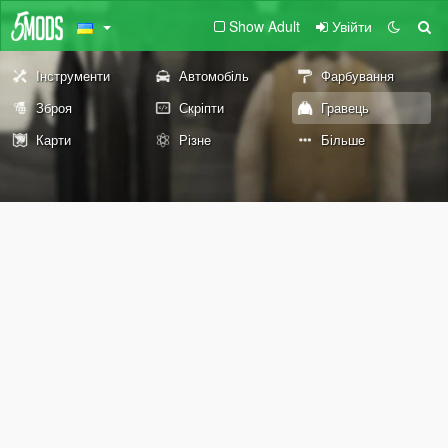
Show Adult
Увійти
Інструменти
Автомобіль
Фарбування
Зброя
Скріпти
Гравець
Карти
Різне
Більше