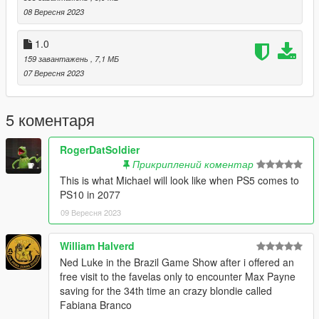
08 Вересня 2023
1.0
159 завантажень
, 7,1 МБ
07 Вересня 2023
5 коментаря
RogerDatSoldier
Прикриплений коментар
This is what Michael will look like when PS5 comes to
PS10 in 2077
09 Вересня 2023
William Halverd
Ned Luke in the Brazil Game Show after i offered an
free visit to the favelas only to encounter Max Payne
saving for the 34th time an crazy blondie called
Fabiana Branco