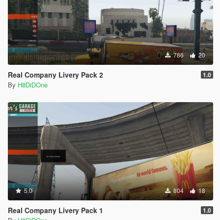
786
20
Real Company Livery Pack 2
1.0
By
H8DiDOne
5.0
804
18
Real Company Livery Pack 1
1.0