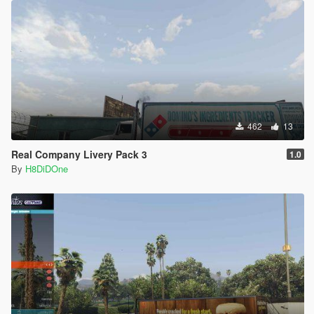
462
13
Real Company Livery Pack 3
1.0
By
H8DiDOne