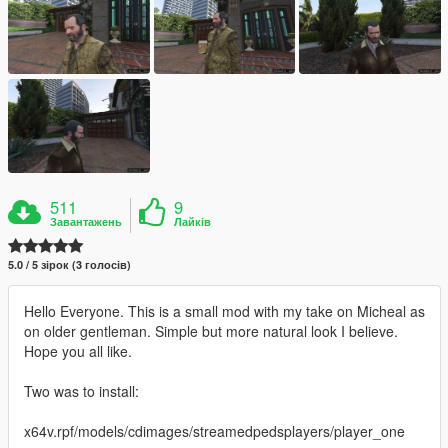
511
9
Завантажень
Лайків
5.0 / 5 зірок (3 голосів)
Hello Everyone. This is a small mod with my take on Micheal as
on older gentleman. Simple but more natural look I believe.
Hope you all like.
Two was to install:
x64v.rpf/models/cdimages/streamedpedsplayers/player_one