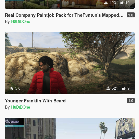
423
10
Real Company Paintjob Pack for TheF3nt0n's Mapped MTL Pounder
1.0
By
H8DiDOne
5.0
521
9
Younger Franklin With Beard
1.0
By
H8DiDOne