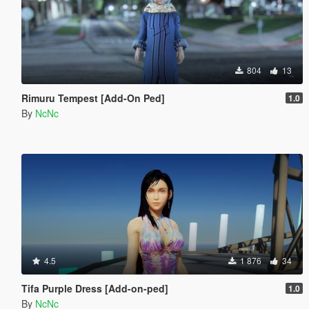
804
13
Rimuru Tempest [Add-On Ped]
1.0
By
NcNc
4.5
1 876
34
Tifa Purple Dress [Add-on-ped]
1.0
By
NcNc