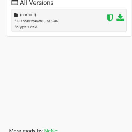
All Versions
(current)
1 101 завантажень
, 14,6 МБ
12 Грудня 2023
More mods by
NcNc
: