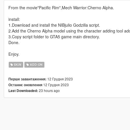
From the movie"Pacific Rim",Mech Warrior:Cherno Alpha.
install:
1.Download and install the NIBjulio Godzilla script.
2.Add the Cherno Alpha model using the character adding tool a
3.Copy script folder to GTA5 game main directory.
Done.
Enjoy.
SKIN
ADD-ON
12 Грудня 2023
Перше завантаження:
12 Грудня 2023
Останнє оновлення
23 hours ago
Last Downloaded: