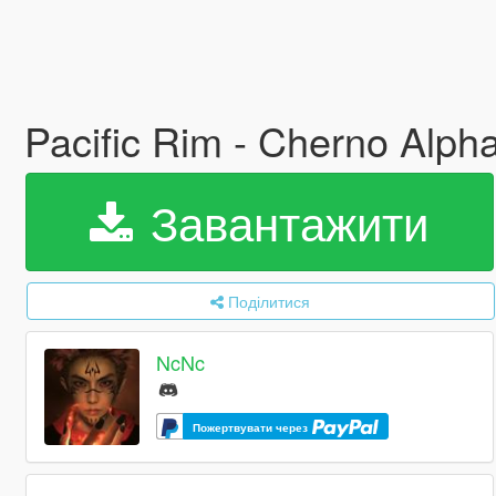
Pacific Rim - Cherno Alph
Завантажити
Поділитися
NcNc
Пожертвувати через