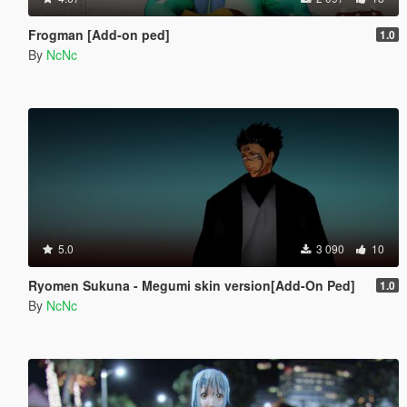
Frogman [Add-on ped]
1.0
By
NcNc
5.0
3 090
10
Ryomen Sukuna - Megumi skin version[Add-On Ped]
1.0
By
NcNc