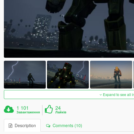
Expand to see all 
1 101
24
Завантаження
Лайків
Description
Comments (10)