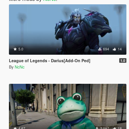
5.0
694
14
League of Legends - Darius[Add-On Ped]
1.0
By
NcNc
4.67
2 097
18