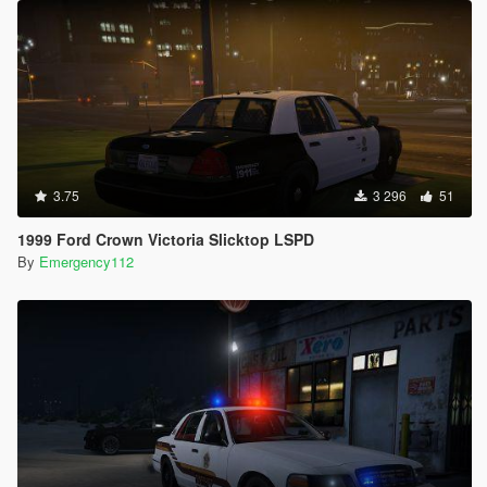
3.75
3 296
51
1999 Ford Crown Victoria Slicktop LSPD
By
Emergency112