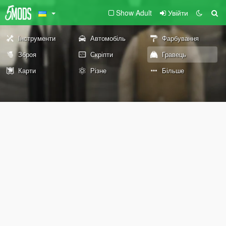
Show Adult
Увійти
Інструменти
Автомобіль
Фарбування
Зброя
Скріпти
Гравець
Карти
Різне
Більше