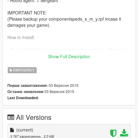
- Hoofd agent. > Sergeant
IMPORTANT NOTE:
(Please backup your componentspeds_s_m_y.rpf incase it
damages your game).
How to Install:
- Open "OpenIV" and locate > x64e.rpf > models > cdimages >
"componentspeds_s_m_y.rpf
Show Full Description
- Hit "Edit Mode' in OpenIV.
- Replace the file in the "Files" folder with the file within OpenIV.
EMERGENCY
Mods you may want to install aswell:
03 Вересня 2015
Перше завантаження:
03 Вересня 2015
Останнє оновлення
Dutch Politie BMW 525D.
Last Downloaded:
https://www.gta5-mods.com/vehicles/politie-bmw-525d
All Versions
(current)
3 767 завантажень
, 2,5 МБ