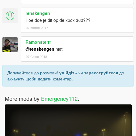
renskengen
Hoe doe je dit op de xbox 360???
07 Квітня 2017
Ramonsterrr
@renskengen
niet
07 Січня 2018
Долучайтеся до розмови!
увійдіть
чи
зареєструйтеся
до
аккаунту щоби додати коментар.
More mods by
Emergency112
: