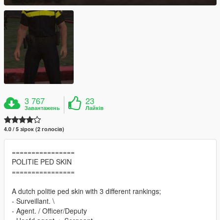
3 767
23
Завантажень
Лайків
4.0 / 5 зірок (2 голосів)
================
POLITIE PED SKIN
================
A dutch politie ped skin with 3 different rankings;
- Surveillant. \
- Agent. / Officer/Deputy