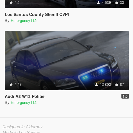
4.5
4 639
33
Los Santos County Sheriff CVPI
By
Emergency112
4.43
12 802
87
Audi A8 W12 Politie
1.0
By
Emergency112
Designed in Alderney
Made in Los Santos