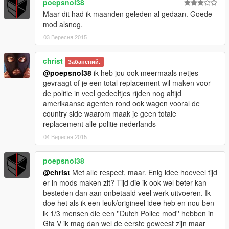
poepsnol38
Maar dit had ik maanden geleden al gedaan. Goede
mod alsnog.
03 Вересня 2015
christ
Забанений.
@poepsnol38
ik heb jou ook meermaals netjes
gevraagt of je een total replacement wil maken voor
de politie in veel gedeeltjes rijden nog altijd
amerikaanse agenten rond ook wagen vooral de
country side waarom maak je geen totale
replacement alle politie nederlands
04 Вересня 2015
poepsnol38
@christ
Met alle respect, maar. Enig idee hoeveel tijd
er in mods maken zit? Tijd die ik ook wel beter kan
besteden dan aan onbetaald veel werk uitvoeren. Ik
doe het als ik een leuk/origineel idee heb en nou ben
ik 1/3 mensen die een ''Dutch Police mod'' hebben in
Gta V ik mag dan wel de eerste geweest zijn maar