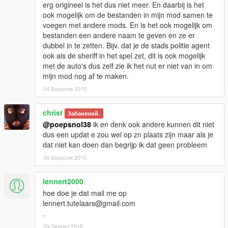
erg origineel is het dus niet meer. En daarbij is het
ook mogelijk om de bestanden in mijn mod samen te
voegen met andere mods. En is het ook mogelijk om
bestanden een andere naam te geven en ze er
dubbel in te zetten. Bijv. dat je de stads politie agent
ook als de sheriff in het spel zet, dit is ook mogelijk
met de auto's dus zelf zie ik het nut er niet van in om
mijn mod nog af te maken.
04 Вересня 2015
christ
Забанений.
@poepsnol38
ik en denk ook andere kunnen dit niet
dus een updat e zou wel op zn plaats zijn maar als je
dat niet kan doen dan begrijp ik dat geen probleem
04 Вересня 2015
lennert2000
hoe doe je dat mail me op
lennert.tutelaars@gmail.com
.
09 Лютого 2016