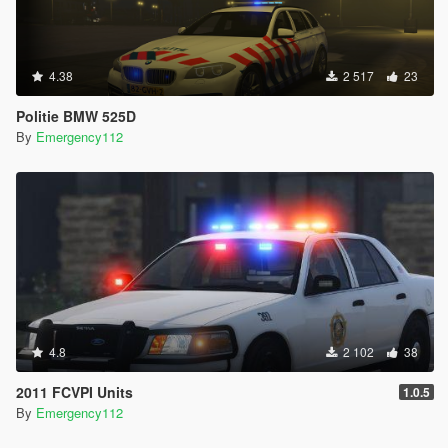
4.38
2 517
23
Politie BMW 525D
By
Emergency112
4.8
2 102
38
2011 FCVPI Units
1.0.5
By
Emergency112