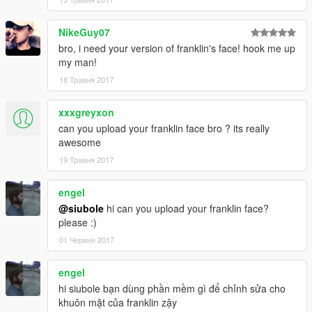
NikeGuy07
bro, i need your version of franklin's face! hook me up
my man!
18 Травня 2017
xxxgreyxon
can you upload your franklin face bro ? its really
awesome
19 Травня 2017
engel
@siubole
hi can you upload your franklin face?
please :)
01 Червня 2017
engel
hi siubole bạn dùng phần mềm gì để chỉnh sửa cho
khuôn mặt của franklin zậy