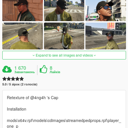
Expand to see all images and videos
1 670
8
Завантажень
Лайків
5.0 / 5 зірок (2 голосів)
Retexture of @4ng4h 's Cap
Installation
mods\x64v.rpf\models\cdimages\streamedpedprops.rpf\player_
one_p