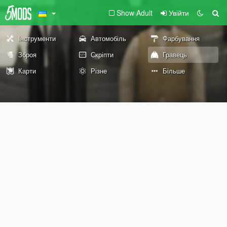
Show Adult
Увійти
Інструменти
Автомобіль
Фарбування
Зброя
Скріпти
Гравець
Карти
Різне
Більше