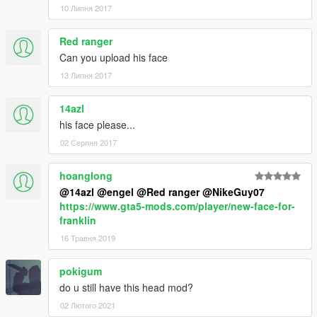
10 Липня 2017
Red ranger
Can you upload his face
13 Липня 2017
14azl
his face please...
02 Серпня 2017
hoanglong
@14azl
@engel
@Red ranger
@NikeGuy07
https://www.gta5-mods.com/player/new-face-for-
franklin
16 Травня 2019
pokigum
do u still have this head mod?
02 Лютого 2021