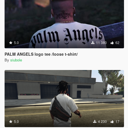
5.0
11 380
62
PALM ANGELS logo tee /loose t-shirt/
By
siubole
5.0
4 230
17