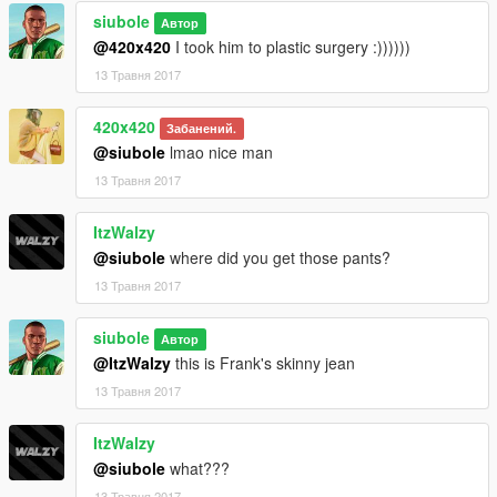
siubole
Автор
@420x420
I took him to plastic surgery :))))))
13 Травня 2017
420x420
Забанений.
@siubole
lmao nice man
13 Травня 2017
ItzWalzy
@siubole
where did you get those pants?
13 Травня 2017
siubole
Автор
@ItzWalzy
this is Frank's skinny jean
13 Травня 2017
ItzWalzy
@siubole
what???
13 Травня 2017