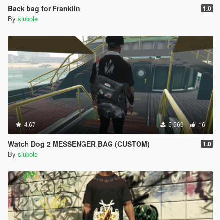
Back bag for Franklin
1.0
By
siubole
4.67
5 569
16
Watch Dog 2 MESSENGER BAG (CUSTOM)
1.0
By
siubole