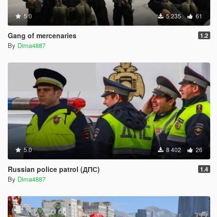
5.0
5 235
61
Gang of mercenaries
1.2
By
Dima4887
5.0
8 402
26
Russian police patrol (ДПС)
1.4
By
Dima4887