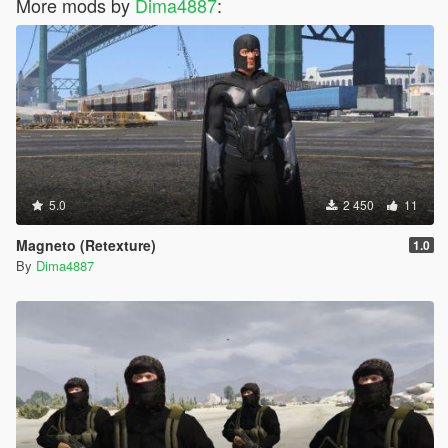
More mods by
Dima4887
:
5.0
2 450
11
Magneto (Retexture)
1.0
By
Dima4887