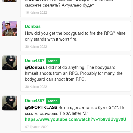
сможете сделать? Актуально будет
16 Квітня 2022
Donbas
How did you get the bodyguard to fire the RPG? Mine
only stands with it won't fire.
30 Квітня 2022
Dima4887
Автор
@Donbas
I did not do anything. The bodyguard
himself shoots from an RPG. Probably for many, the
bodyguard can shoot from RPG.
30 Квітня 2022
Dima4887
Автор
@SPORTKLASS
Вот я сделал танк с буквой "Z". По
ссылке скачаешь T-90A letter "Z"
https://www.youtube.com/watch?v=1b9vdUvgv0U
07 Травня 2022