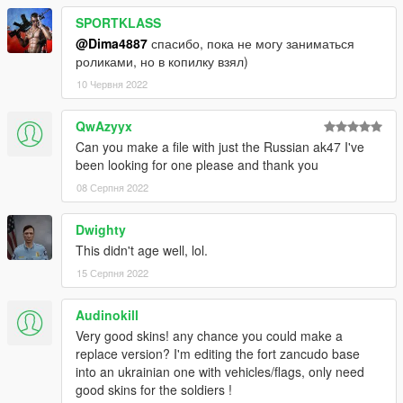
SPORTKLASS
@Dima4887
спасибо, пока не могу заниматься
роликами, но в копилку взял)
10 Червня 2022
QwAzyyx
Can you make a file with just the Russian ak47 I've
been looking for one please and thank you
08 Серпня 2022
Dwighty
This didn't age well, lol.
15 Серпня 2022
Audinokill
Very good skins! any chance you could make a
replace version? I'm editing the fort zancudo base
into an ukrainian one with vehicles/flags, only need
good skins for the soldiers !