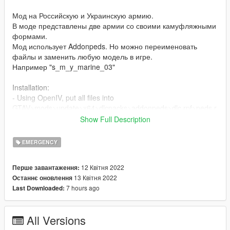
Мод на Российскую и Украинскую армию.
В моде представлены две армии со своими камуфляжными
формами.
Мод использует Addonpeds. Но можно переименовать
файлы и заменить любую модель в игре.
Например "s_m_y_marine_03"
Installation:
- Using OpenIV, put all files into
GTAV>mods>update>x64>dlcpacks>addonpeds>dlc.rpf>peds.r
pf
Show Full Description
- Run AddonPeds (Run as admin)
- Click "New Ped" input the name "RUS_Army" and
EMERGENCY
"UKR_Army"
- Set Ped Type to "Male" and Is Streamed "False".
12 Квітня 2022
Перше завантаження:
- press REBUILD.
13 Квітня 2022
Останнє оновлення
- Done!
7 hours ago
Last Downloaded:
Установка:
- Использование OpenIV, поставить все файлы в
All Versions
GTAV>mods>update>x64>dlcpacks>addonpeds>dlc.rpf>peds.r