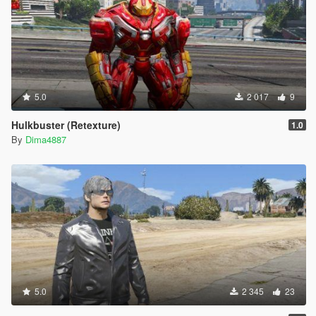
5.0
2 017
9
Hulkbuster (Retexture)
1.0
By
Dima4887
5.0
2 345
23