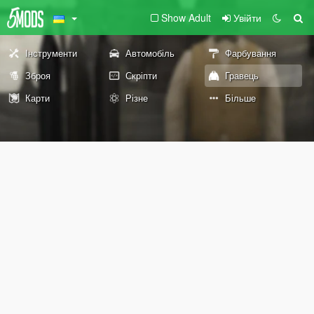
Show Adult
Увійти
Інструменти
Автомобіль
Фарбування
Зброя
Скріпти
Гравець
Карти
Різне
Більше