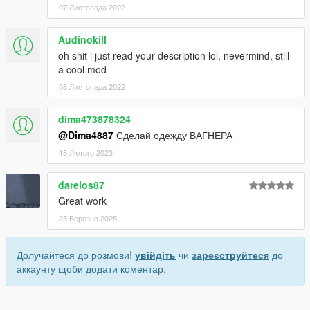
07 Листопада 2022
Audinokill
oh shit i just read your description lol, nevermind, still
a cool mod
08 Листопада 2022
dima473878324
@Dima4887
Сделай одежду ВАГНЕРА
15 Лютого 2023
dareios87
Great work
25 Березня 2025
Долучайтеся до розмови!
увійдіть
чи
зареєструйтеся
до
аккаунту щоби додати коментар.