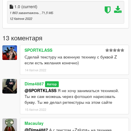
pf
- запустить Addonpeds (от имени администратора)
1.0
(current)
- Нажмите «New Ped» введите имя "RUS_Army" и
1 863 завантажень
, 71,5 МБ
"UKR_Army"
12 Квітня 2022
- Установите тип PED на «Male» и Is Streamed «False».
- Нажмите Rebuild.
- Готово!
13 коментаря
SPORTKLASS
Сделай текстуру на военную технику с буквой Z
если есть желания конечно)
14 Квітня 2022
Dima4887
Автор
@SPORTKLASS
Я не хочу заниматься техникой.
Ты же сам можешь через фотошоп нарисовать
букву. Ты же делал ретекстуры на этом сайте
15 Квітня 2022
Macaulay
@Dima4887
А с текстом «Zalupa» на технике