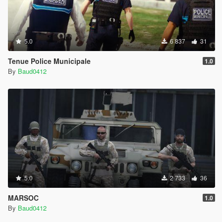
5.0
6 837
31
Tenue Police Municipale
1.0
By
Baud0412
5.0
2 733
36
MARSOC
1.0
By
Baud0412