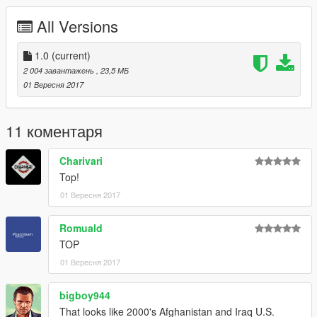
All Versions
1.0
(current)
2 004 завантажень
, 23,5 МБ
01 Вересня 2017
11 коментаря
Charivari
Top!
01 Вересня 2017
Romuald
TOP
01 Вересня 2017
bigboy944
That looks like 2000's Afghanistan and Iraq U.S.