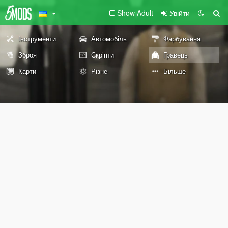
Show Adult
Увійти
Інструменти
Автомобіль
Фарбування
Зброя
Скріпти
Гравець
Карти
Різне
Більше