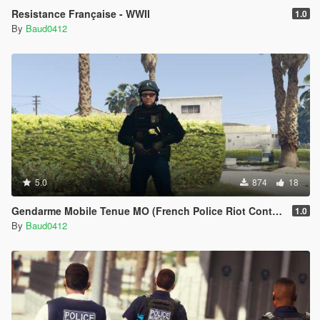
Resistance Française - WWII
1.0
By
Baud0412
5.0
874
18
Gendarme Mobile Tenue MO (French Police Riot Control Outfit)
1.0
By
Baud0412