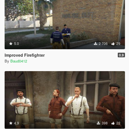
5.0
2 706
29
Improved Firefighter
0.9
By
Baud0412
4.9
398
22