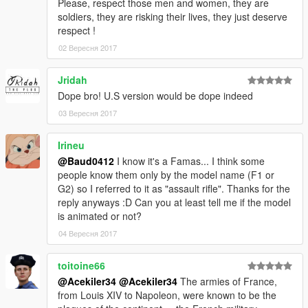
Please, respect those men and women, they are
soldiers, they are risking their lives, they just deserve
respect !
02 Вересня 2017
Jridah
Dope bro! U.S version would be dope indeed
03 Вересня 2017
Irineu
@Baud0412
I know it's a Famas... I think some
people know them only by the model name (F1 or
G2) so I referred to it as "assault rifle". Thanks for the
reply anyways :D Can you at least tell me if the model
is animated or not?
04 Вересня 2017
toitoine66
@Acekiler34
@Acekiler34
The armies of France,
from Louis XIV to Napoleon, were known to be the