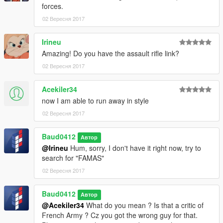
forces.
02 Вересня 2017
Irineu
Amazing! Do you have the assault rifle link?
02 Вересня 2017
Acekiler34
now I am able to run away in style
02 Вересня 2017
Baud0412
Автор
@Irineu
Hum, sorry, I don't have it right now, try to
search for "FAMAS"
02 Вересня 2017
Baud0412
Автор
@Acekiler34
What do you mean ? Is that a critic of
French Army ? Cz you got the wrong guy for that.