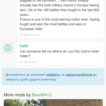
plagues of the continent..., the French military
actually has the best military record in Europe having
won 132 of the 185 battles they fought in the last 800
years...
France is one of the most warring nation ever, having
fought and won the most battles and wars in
European histo
07 Вересня 2017
Callo
Can someone tell me where do i put the mod in what
folder?
01 Квітня 2019
Долучайтеся до розмови!
увійдіть
чи
зареєструйтеся
до
аккаунту щоби додати коментар.
More mods by
Baud0412
: