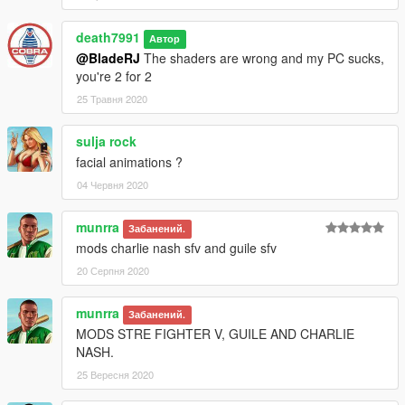
death7991
Автор
@BladeRJ
The shaders are wrong and my PC sucks,
you're 2 for 2
25 Травня 2020
sulja rock
facial animations ?
04 Червня 2020
munrra
Забанений.
mods charlie nash sfv and guile sfv
20 Серпня 2020
munrra
Забанений.
MODS STRE FIGHTER V, GUILE AND CHARLIE
NASH.
25 Вересня 2020