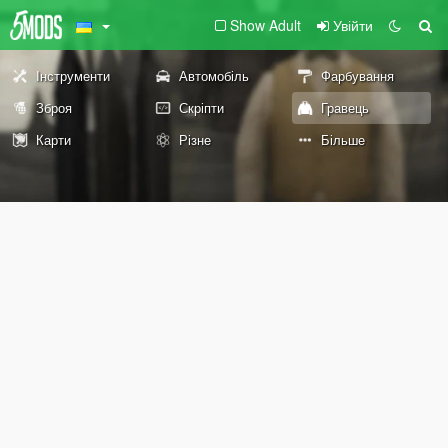
Show Adult
Увійти
Інструменти
Автомобіль
Фарбування
Зброя
Скріпти
Гравець
Карти
Різне
Більше