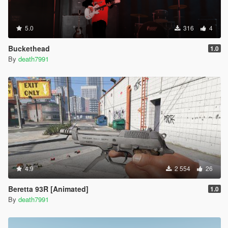
5.0
316
4
Buckethead
1.0
By
death7991
4.9
2 554
26
Beretta 93R [Animated]
1.0
By
death7991