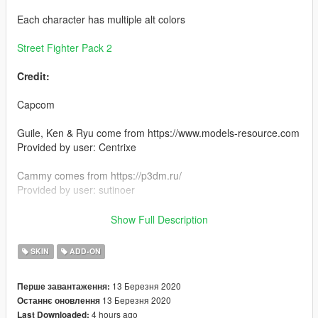
Each character has multiple alt colors
Street Fighter Pack 2
Credit:
Capcom
Guile, Ken & Ryu come from https://www.models-resource.com
Provided by user: Centrixe
Cammy comes from https://p3dm.ru/
Provided by user: sutinoer
Install:
Show Full Description
Install using add on peds. https://www.gta5-
mods.com/scripts/addonpeds-asi-pedselector
SKIN
ADD-ON
or
13 Березня 2020
Перше завантаження:
13 Березня 2020
Останнє оновлення
replace any ped by renaming the files
4 hours ago
Last Downloaded: