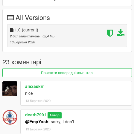
Now go home and be a family man
All Versions
1.0
(current)
2 867 завантажень
, 52,4 МБ
13 Березня 2020
23 коментарі
Показати попередні коментарі
alexaskrr
nice
13 Березня 2020
death7991
Автор
@EmpYoshi
sorry, I don't
13 Березня 2020