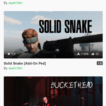
By
death7991
5.0
1 948
22
Solid Snake [Add-On Ped]
1.0
By
death7991