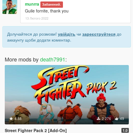
munrra
Забанений.
Guile fornite, thank you
13 Лютого 2022
Долучайтеся до розмови!
увійдіть
чи
зареєструйтеся
до
аккаунту щоби додати коментар.
More mods by
death7991
:
4.88
2 276
49
Street Fighter Pack 2 [Add-On]
1.0