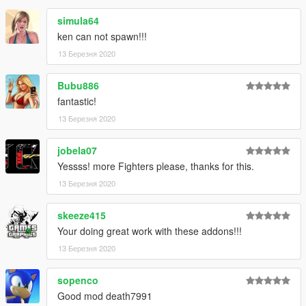
simula64
ken can not spawn!!!
13 Березня 2020
Bubu886
fantastic!
13 Березня 2020
jobela07
Yessss! more Fighters please, thanks for this.
13 Березня 2020
skeeze415
Your doing great work with these addons!!!
13 Березня 2020
sopenco
Good mod death7991