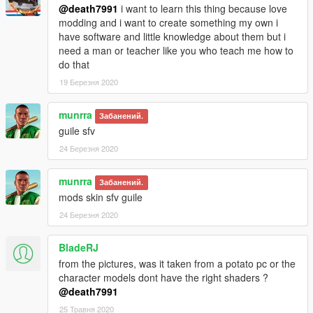
@death7991
i want to learn this thing because love
modding and i want to create something my own i
have software and little knowledge about them but i
need a man or teacher like you who teach me how to
do that
19 Березня 2020
munrra
Забанений.
guile sfv
24 Березня 2020
munrra
Забанений.
mods skin sfv guile
24 Березня 2020
BladeRJ
from the pictures, was it taken from a potato pc or the
character models dont have the right shaders ?
@death7991
25 Травня 2020