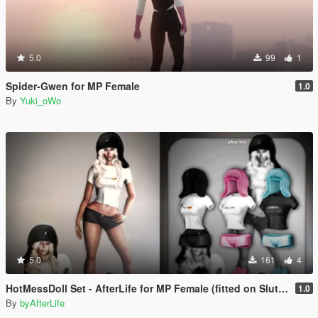
5.0
99
1
Spider-Gwen for MP Female
1.0
By
Yuki_oWo
5.0
161
4
HotMessDoll Set - AfterLife for MP Female (fitted on Slut Body)
1.0
By
byAfterLife