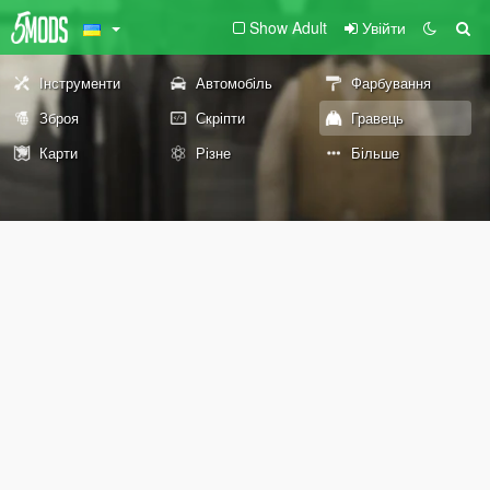
Show Adult
Увійти
Інструменти
Автомобіль
Фарбування
Зброя
Скріпти
Гравець
Карти
Різне
Більше