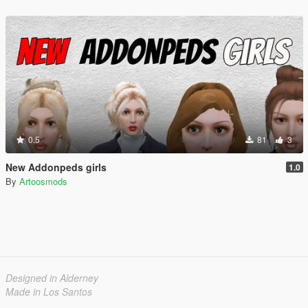
0.5
81
3
New Addonpeds girls
1.0
By
Artoosmods
Designed in Alderney
Made in Los Santos