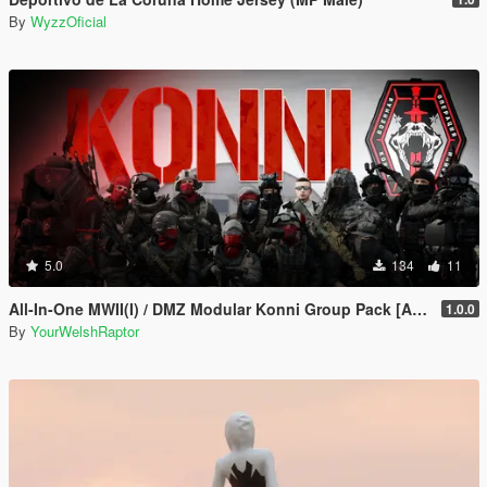
By
WyzzOficial
5.0
134
11
All-In-One MWII(I) / DMZ Modular Konni Group Pack [Add-On Ped & MP Male]
1.0.0
By
YourWelshRaptor