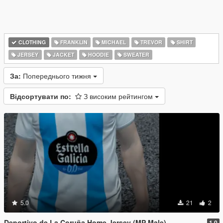
CLOTHING
FRANKLIN
MICHAEL
TREVOR
SHIRT
JERSEY
JACKET
HOODIE
SWEATER
За:
Попереднього тижня
Відсортувати по:
З високим рейтингом
5.0
21
2
Deportivo de La Coruña Home Jersey (MP Male)
1.0