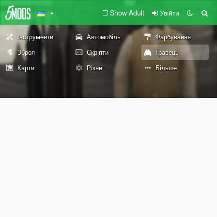
Show Adult
Увійти
Інструменти
Автомобіль
Фарбування
Зброя
Скріпти
Гравець
Карти
Різне
Більше