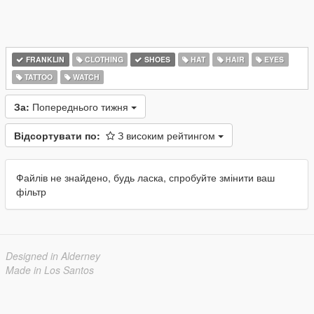
FRANKLIN
CLOTHING
SHOES
HAT
HAIR
EYES
TATTOO
WATCH
За:
Попереднього тижня
Відсортувати по:
З високим рейтингом
Файлів не знайдено, будь ласка, спробуйте змінити ваш
фільтр
Designed in Alderney
Made in Los Santos