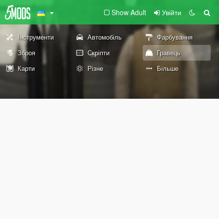
Show Adult
Увійти
Інструменти
Автомобіль
Фарбування
Зброя
Скріпти
Гравець
Карти
Різне
Більше