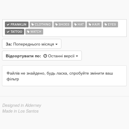
FRANKLIN
CLOTHING
SHOES
HAT
HAIR
EYES
TATTOO
WATCH
За:
Попереднього місяця
Відсортувати по:
Останні версії
Файлів не знайдено, будь ласка, спробуйте змінити ваш
фільтр
Designed in Alderney
Made in Los Santos