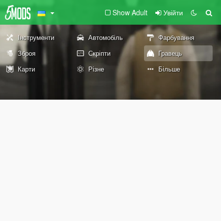
Show Adult
Увійти
Інструменти
Автомобіль
Фарбування
Зброя
Скріпти
Гравець
Карти
Різне
Більше