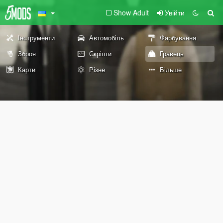
Show Adult
Увійти
Інструменти
Автомобіль
Фарбування
Зброя
Скріпти
Гравець
Карти
Різне
Більше