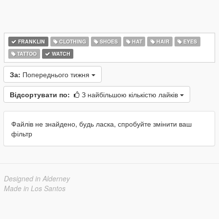
FRANKLIN
CLOTHING
SHOES
HAT
HAIR
EYES
TATTOO
WATCH
За:
Попереднього тижня
Відсортувати по:
З найбільшою кількістю лайків
Файлів не знайдено, будь ласка, спробуйте змінити ваш
фільтр
Designed in Alderney
Made in Los Santos