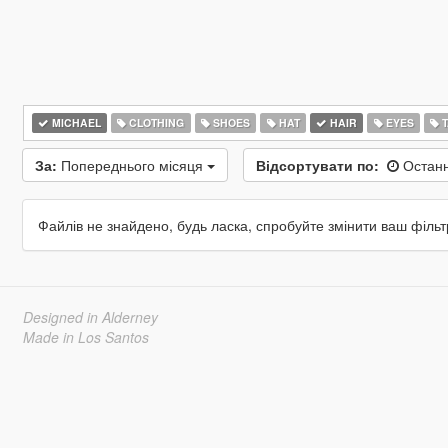
MICHAEL
CLOTHING
SHOES
HAT
HAIR
EYES
T
За:
Попереднього місяця
Відсортувати по:
Останн
Файлів не знайдено, будь ласка, спробуйте змінити ваш фільт
Designed in Alderney
Made in Los Santos