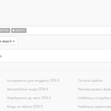
ATTOO
WATCH
і версії
р
Інструменти для моддінгу GTA 5
Останні файли
Автомобільні моди GTA 5
Рекомендовані фай
Фарбування до авто GTA 5
Найбільш сподобан
Моди на зброю GTA 5
Найбільш завантаж