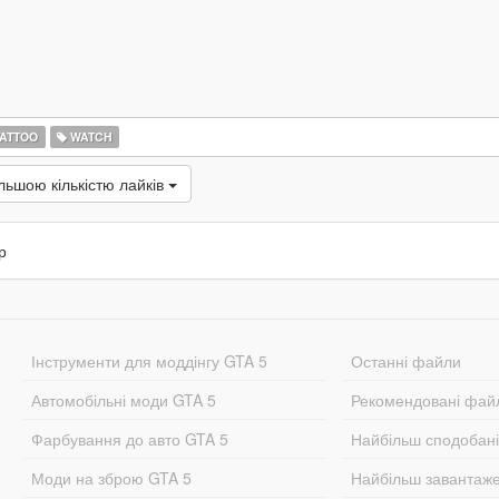
ATTOO
WATCH
льшою кількістю лайків
р
Інструменти для моддінгу GTA 5
Останні файли
Автомобільні моди GTA 5
Рекомендовані фай
Фарбування до авто GTA 5
Найбільш сподобан
Моди на зброю GTA 5
Найбільш завантаж