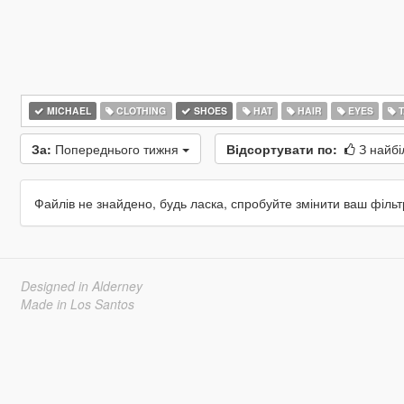
MICHAEL
CLOTHING
SHOES
HAT
HAIR
EYES
T
За:
Попереднього тижня
Відсортувати по:
З найбі
Файлів не знайдено, будь ласка, спробуйте змінити ваш фільт
Designed in Alderney
Made in Los Santos