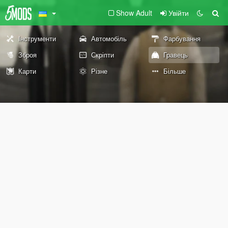
Show Adult
Увійти
Інструменти
Автомобіль
Фарбування
Зброя
Скріпти
Гравець
Карти
Різне
Більше