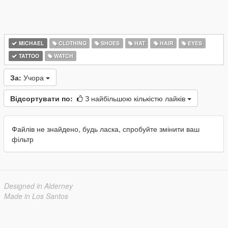
MICHAEL
CLOTHING
SHOES
HAT
HAIR
EYES
TATTOO
WATCH
За:
Учора
Відсортувати по:
З найбільшою кількістю лайків
Файлів не знайдено, будь ласка, спробуйте змінити ваш
фільтр
Designed in Alderney
Made in Los Santos