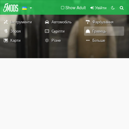
Show Adult
Увійти
Інструменти
Автомобіль
Фарбування
Зброя
Скріпти
Гравець
Карти
Різне
Більше