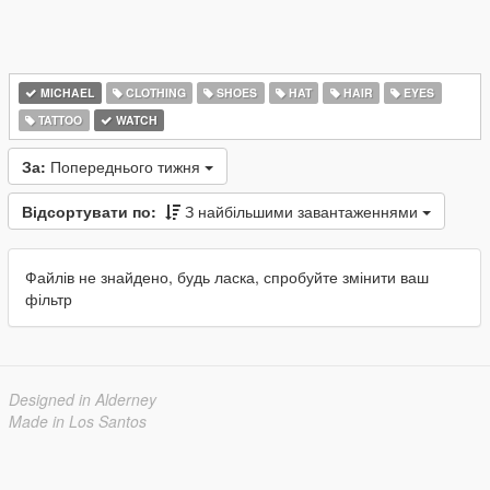
MICHAEL
CLOTHING
SHOES
HAT
HAIR
EYES
TATTOO
WATCH
За:
Попереднього тижня
Відсортувати по:
З найбільшими завантаженнями
Файлів не знайдено, будь ласка, спробуйте змінити ваш
фільтр
Designed in Alderney
Made in Los Santos