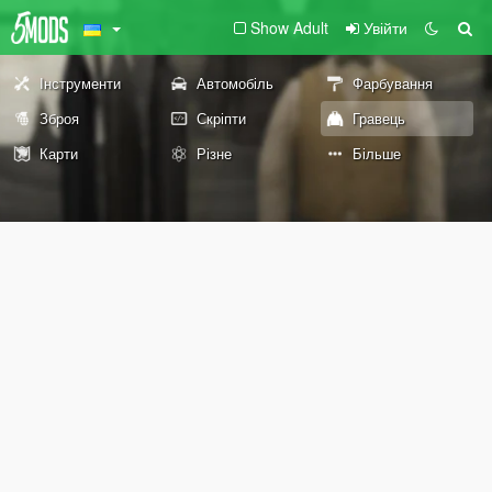
Show Adult
Увійти
Інструменти
Автомобіль
Фарбування
Зброя
Скріпти
Гравець
Карти
Різне
Більше