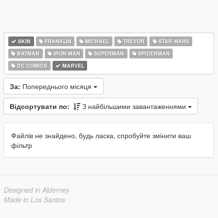
SKIN
FRANKLIN
MICHAEL
TREVOR
STAR WARS
BATMAN
IRON MAN
SUPERMAN
SPIDERMAN
DC COMICS
MARVEL
За:
Попереднього місяця
Відсортувати по:
З найбільшими завантаженнями
Файлів не знайдено, будь ласка, спробуйте змінити ваш
фільтр
Designed in Alderney
Made in Los Santos