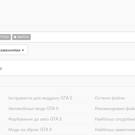
ATTOO
WATCH
нтаженнями
р
Інструменти для моддінгу GTA 5
Останні файли
Автомобільні моди GTA 5
Рекомендовані фай
Фарбування до авто GTA 5
Найбільш сподобан
Моди на зброю GTA 5
Найбільш завантаж