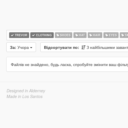
TREVOR
CLOTHING
SHOES
HAT
HAIR
EYES
T
За:
Учора
Відсортувати по:
З найбільшими зава
Файлів не знайдено, будь ласка, спробуйте змінити ваш фільт
Designed in Alderney
Made in Los Santos