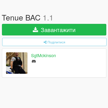
Tenue BAC
1.1
Завантажити
Поділитися
SgtMckinson