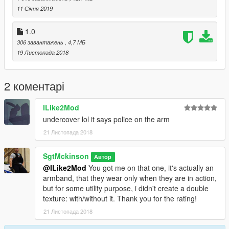
11 Січня 2019
_Amélioration de toutes les textures
1.0
_Ajout de lunettes de soleil
306 завантажень
, 4,7 МБ
19 Листопада 2018
———————————————————–
Big thanks to/ Un grand merci à:
2 коментарі
All credits to:
-Rockstar Games
ILike2Mod
-Baud0412 (Belt, vest)
undercover lol it says police on the arm
-SgtMckinson (retexture/ped meshes mix)
———————————————————–
21 Листопада 2018
How to install/ Comment installer :
SgtMckinson
Автор
Drop all the files in the latest patchday file/Placer tous les
@ILike2Mod
You got me on that one, it's actually an
fichiers dans le patchday le plus récent:
armband, that they wear only when they are in action,
(\update\x64\dlcpacks\)
but for some utility purpose, i didn't create a double
texture: with/without it. Thank you for the rating!
Drop all the pedrops files at/Placer tous les fichiers pedprops
dans:
21 Листопада 2018
(x64e\models\cdimages\pedprops.rpf)