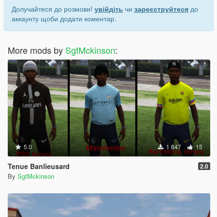
Долучайтеся до розмови!
увійдіть
чи
зареєструйтеся
до
аккаунту щоби додати коментар.
More mods by
SgtMckinson
:
5.0
1 847
15
Tenue Banlieusard
2.0
By
SgtMckinson