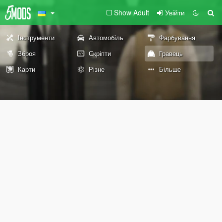
Show Adult
Увійти
Інструменти
Автомобіль
Фарбування
Зброя
Скріпти
Гравець
Карти
Різне
Більше