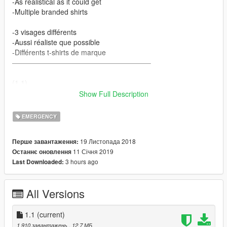
-As realistical as it could get
-Multiple branded shirts
-3 visages différents
-Aussi réaliste que possible
-Différents t-shirts de marque
———————————————————–
(1.1)
Show Full Description
_Added a jean
EMERGENCY
_Added a tactical vest
19 Листопада 2018
Перше завантаження:
_Overhaul of all the textures
11 Січня 2019
Останнє оновлення
3 hours ago
Last Downloaded:
_Added sunglasses
FR:
All Versions
_Ajout d’un jean
1.1
(current)
_Ajout d’une veste tactique
1 910 завантажень
, 12,7 МБ