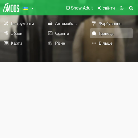
Show Adult
Увійти
Інструменти
Автомобіль
Фарбування
Зброя
Скріпти
Гравець
Карти
Різне
Більше