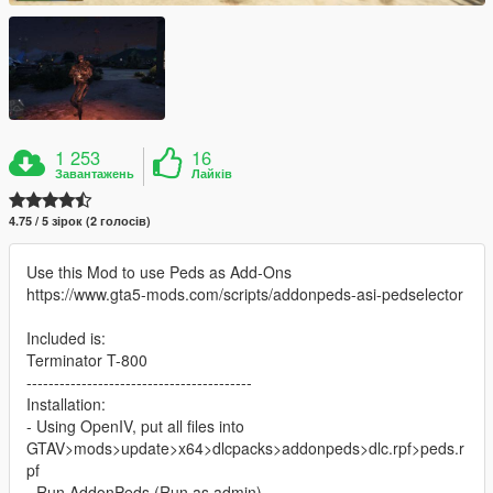
1 253
16
Завантажень
Лайків
4.75 / 5 зірок (2 голосів)
Use this Mod to use Peds as Add-Ons
https://www.gta5-mods.com/scripts/addonpeds-asi-pedselector
Included is:
Terminator T-800
-----------------------------------------
Installation:
- Using OpenIV, put all files into
GTAV>mods>update>x64>dlcpacks>addonpeds>dlc.rpf>peds.r
pf
- Run AddonPeds (Run as admin)