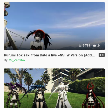
2 788
24
Kurumi Tokisaki from Date a live +NSFW Version [Add- On Ped]
1.0
By
Mr_Zarratox