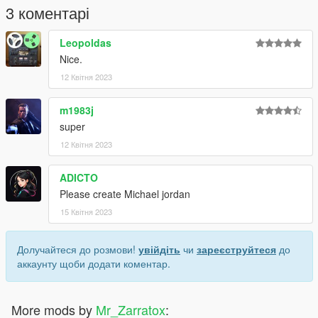
3 коментарі
Leopoldas
Nice.
12 Квітня 2023
m1983j
super
12 Квітня 2023
ADICTO
Please create Michael jordan
15 Квітня 2023
Долучайтеся до розмови!
увійдіть
чи
зареєструйтеся
до
аккаунту щоби додати коментар.
More mods by
Mr_Zarratox
: