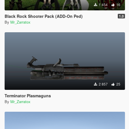
1 454
16
Black Rock Shooter Pack (ADD-On Ped)
1.0
By
Mr_Zarratox
2 857
25
Terminator Plasmaguns
By
Mr_Zarratox