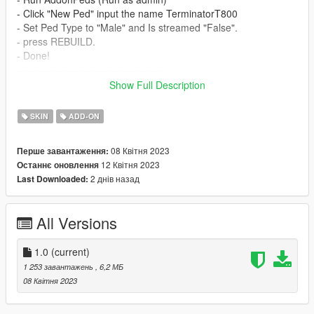
- Click "New Ped" input the name TerminatorT800
- Set Ped Type to "Male" and Is streamed "False".
- press REBUILD.
- Done!
-----------------------------------------
Special thanks to RX1StrideR
Show Full Description
Model from Fortnite
SKIN
ADD-ON
08 Квітня 2023
Перше завантаження:
12 Квітня 2023
Останнє оновлення
2 днів назад
Last Downloaded:
All Versions
1.0
(current)
1 253 завантажень
, 6,2 МБ
08 Квітня 2023