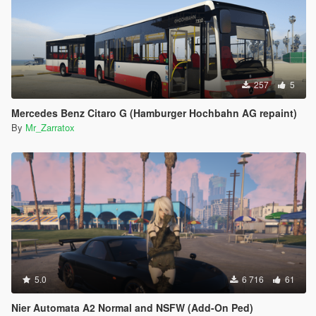
257
5
Mercedes Benz Citaro G (Hamburger Hochbahn AG repaint)
By
Mr_Zarratox
5.0
6 716
61
Nier Automata A2 Normal and NSFW (Add-On Ped)