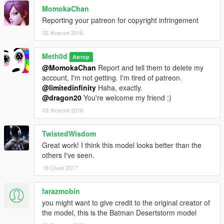
MomokaChan
Reporting your patreon for copyright infringement
02 Жовтня 2016
Meth0d
Автор
@MomokaChan
Report and tell them to delete my
account, I'm not getting. I'm tired of patreon.
@limitedinfinity
Haha, exactly.
@dragon20
You're welcome my friend :)
03 Жовтня 2016
TwistedWisdom
Great work! I think this model looks better than the
others I've seen.
19 Січня 2017
farazmobin
you might want to give credit to the original creator of
the model, this is the Batman Desertstorm model