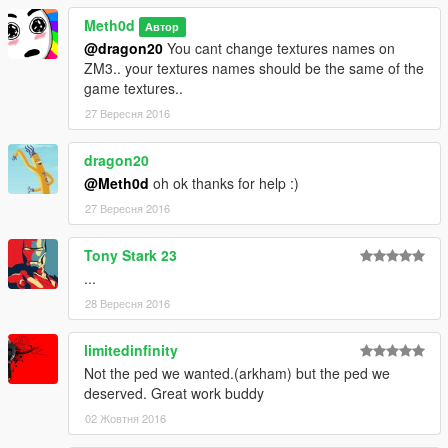
Meth0d
Автор
@dragon20
You cant change textures names on
ZM3.. your textures names should be the same of the
game textures..
27 Вересня 2016
dragon20
@Meth0d
oh ok thanks for help :)
27 Вересня 2016
Tony Stark 23
...
28 Вересня 2016
limitedinfinity
Not the ped we wanted.(arkham) but the ped we
deserved. Great work buddy
02 Жовтня 2016