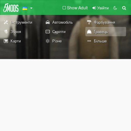
Show Adult
Увійти
Інструменти
Автомобіль
Фарбування
Зброя
Скріпти
Гравець
Карти
Різне
Більше