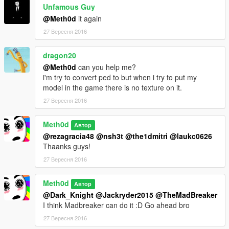
Unfamous Guy
@Meth0d
it again
27 Вересня 2016
dragon20
@Meth0d
can you help me?
i'm try to convert ped to but when i try to put my
model in the game there is no texture on it.
27 Вересня 2016
Meth0d
Автор
@rezagracia48
@nsh3t
@the1dmitri
@laukc0626
Thaanks guys!
27 Вересня 2016
Meth0d
Автор
@Dark_Knight
@Jackryder2015
@TheMadBreaker
I think Madbreaker can do it :D Go ahead bro
27 Вересня 2016