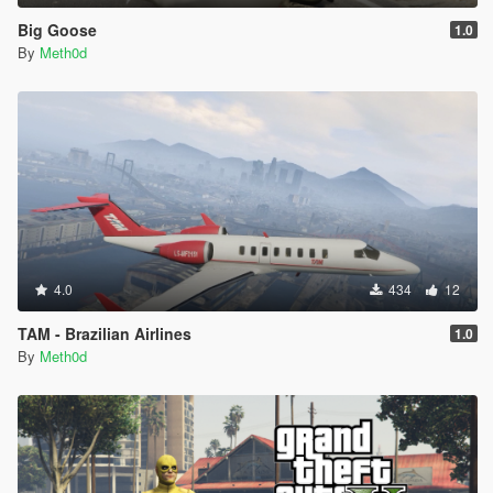
Big Goose
1.0
By
Meth0d
4.0
434
12
TAM - Brazilian Airlines
1.0
By
Meth0d