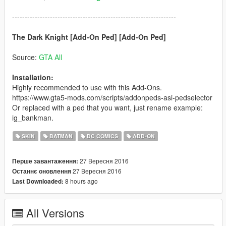
-----------------------------------------------------------------
The Dark Knight [Add-On Ped] [Add-On Ped]
Source:
GTA All
Installation:
Highly recommended to use with this Add-Ons.
https://www.gta5-mods.com/scripts/addonpeds-asi-pedselector
Or replaced with a ped that you want, just rename example:
ig_bankman.
SKIN
BATMAN
DC COMICS
ADD-ON
27 Вересня 2016
Перше завантаження:
27 Вересня 2016
Останнє оновлення
8 hours ago
Last Downloaded:
All Versions