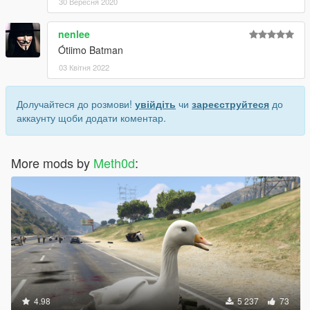
30 Вересня 2020
nenlee
Ótiimo Batman
03 Квітня 2022
Долучайтеся до розмови!
увійдіть
чи
зареєструйтеся
до
аккаунту щоби додати коментар.
More mods by
Meth0d
:
4.98
5 237
73