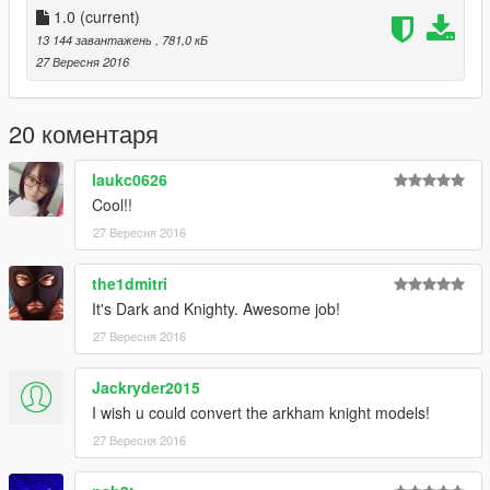
1.0
(current)
13 144 завантажень
, 781,0 кБ
27 Вересня 2016
20 коментаря
laukc0626
Cool!!
27 Вересня 2016
the1dmitri
It's Dark and Knighty. Awesome job!
27 Вересня 2016
Jackryder2015
I wish u could convert the arkham knight models!
27 Вересня 2016