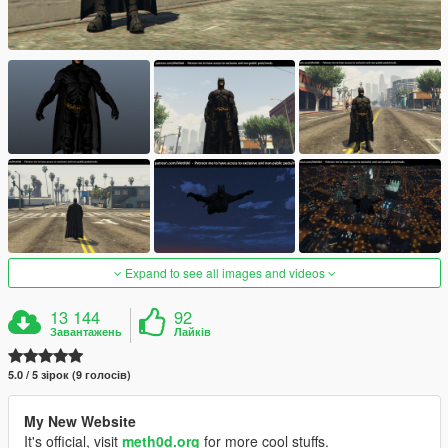
Expand to see all images and videos
13 144
92
Завантажень
Лайків
5.0 / 5 зірок (9 голосів)
My New Website
It's official, visit
meth0d.org
for more cool stuffs.