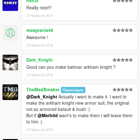
nsh3t
Really nice!!!
27 Вересня 2016
rezagracia48
Awesome !
27 Вересня 2016
Dark_Knight
Good can you make batman arkham knight ?
27 Вересня 2016
TheMadBreaker
Перекладач
@Dark_Knight
Actually i want to make it. I want to
make the arkham knight new armor suit, the original
not so armored batsuit & hush :)
But if
@Meth0d
want's to make them i will leave them
to him :)
27 Вересня 2016