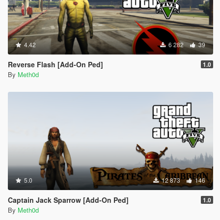
4.42
6 282
39
Reverse Flash [Add-On Ped]
1.0
By
Meth0d
5.0
12 873
146
Captain Jack Sparrow [Add-On Ped]
1.0
By
Meth0d