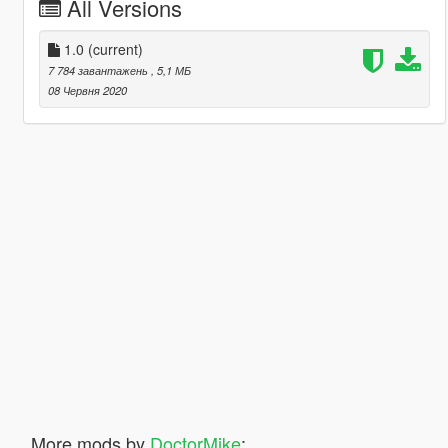
All Versions
1.0
(current)
7 784 завантажень
, 5,1 МБ
08 Червня 2020
More mods by
DoctorMike
: