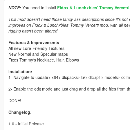
NOTE:
You need to install
Fidox & Lunchxbles' Tommy Vercett
This mod doesn't need those fancy-ass descriptions since it's not 
improves on Fidox & Lunchxbles' Tommy Vercetti mod, with all new
rigging hasn't been altered
Features & Improvements
All new Lore-Friendly Textures
New Normal and Specular maps
Fixes Tommy's Necklace, Hair, Elbows
Installation:
1- Navigate to update> x64> dlcpacks>
tv
> dlc.rpf > models> cdi
2- Enable the edit mode and just drag and drop all the files from t
DONE!
Changelog:
1.0 - Initial Release