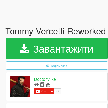
Tommy Vercetti Reworke
Завантажити
Поділитися
DoctorMike