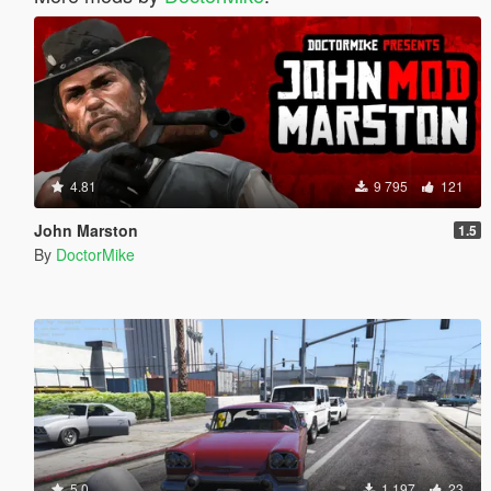
4.81
9 795
121
John Marston
1.5
By
DoctorMike
5.0
1 197
23