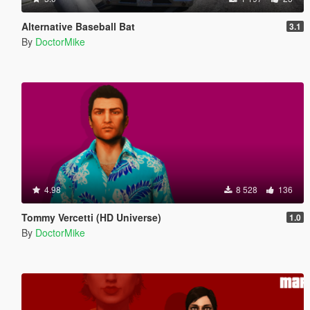
Alternative Baseball Bat
3.1
By
DoctorMike
4.98
8 528
136
Tommy Vercetti (HD Universe)
1.0
By
DoctorMike