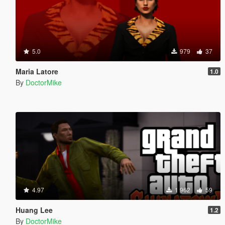
5.0
979
37
Maria Latore
1.0
By
DoctorMike
4.97
1 962
59
Huang Lee
1.2
By
DoctorMike