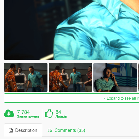
Expand to see all 
7 784
84
Завантажень
Лайків
Description
Comments (35)