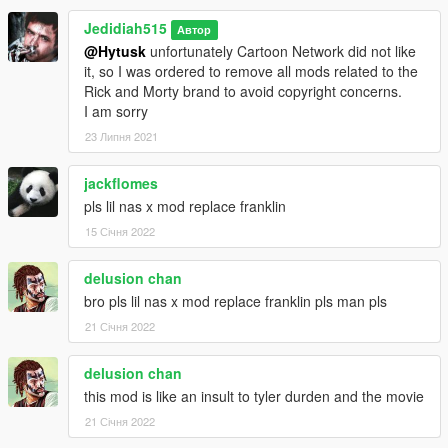
Jedidiah515
Автор
@Hytusk
unfortunately Cartoon Network did not like
it, so I was ordered to remove all mods related to the
Rick and Morty brand to avoid copyright concerns.
I am sorry
23 Липня 2021
jackflomes
pls lil nas x mod replace franklin
15 Січня 2022
delusion chan
bro pls lil nas x mod replace franklin pls man pls
21 Січня 2022
delusion chan
this mod is like an insult to tyler durden and the movie
21 Січня 2022