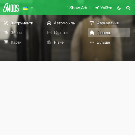
Show Adult
Увійти
Інструменти
Автомобіль
Фарбування
Зброя
Скріпти
Гравець
Карти
Різне
Більше