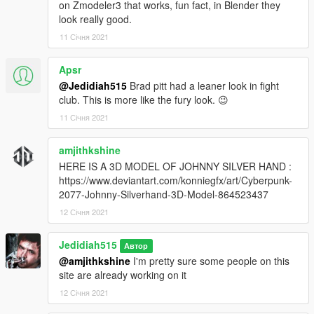
on Zmodeler3 that works, fun fact, in Blender they
look really good.
11 Січня 2021
Apsr
@Jedidiah515
Brad pitt had a leaner look in fight
club. This is more like the fury look. 😉
11 Січня 2021
amjithkshine
HERE IS A 3D MODEL OF JOHNNY SILVER HAND :
https://www.deviantart.com/konniegfx/art/Cyberpunk-
2077-Johnny-Silverhand-3D-Model-864523437
12 Січня 2021
Jedidiah515
Автор
@amjithkshine
I'm pretty sure some people on this
site are already working on it
12 Січня 2021