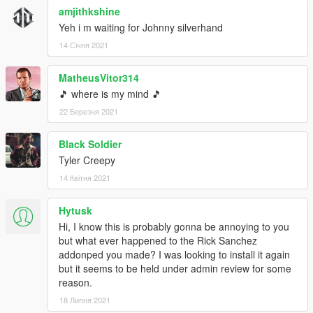
amjithkshine
Yeh i m waiting for Johnny silverhand
14 Січня 2021
MatheusVitor314
🎵 where is my mind 🎵
22 Березня 2021
Black Soldier
Tyler Creepy
14 Квітня 2021
Hytusk
Hi, I know this is probably gonna be annoying to you
but what ever happened to the Rick Sanchez
addonped you made? I was looking to install it again
but it seems to be held under admin review for some
reason.
18 Липня 2021