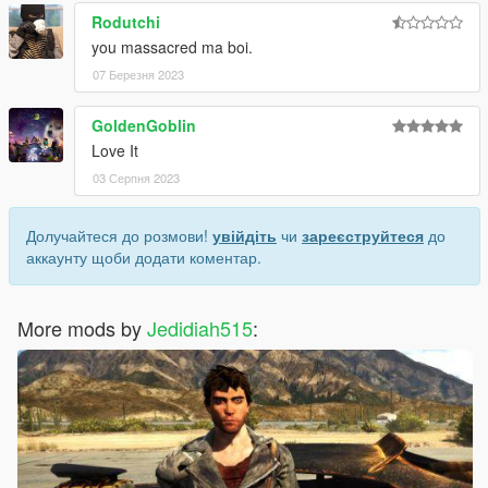
Rodutchi
you massacred ma boi.
07 Березня 2023
GoldenGoblin
Love It
03 Серпня 2023
Долучайтеся до розмови!
увійдіть
чи
зареєструйтеся
до
аккаунту щоби додати коментар.
More mods by
Jedidiah515
: