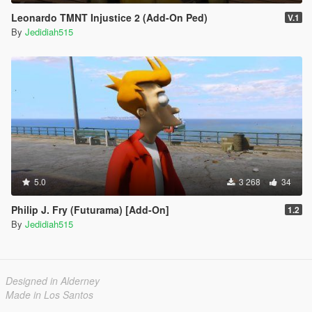
Leonardo TMNT Injustice 2 (Add-On Ped)
V.1
By
Jedidiah515
5.0
3 268
34
Philip J. Fry (Futurama) [Add-On]
1.2
By
Jedidiah515
Designed in Alderney
Made in Los Santos