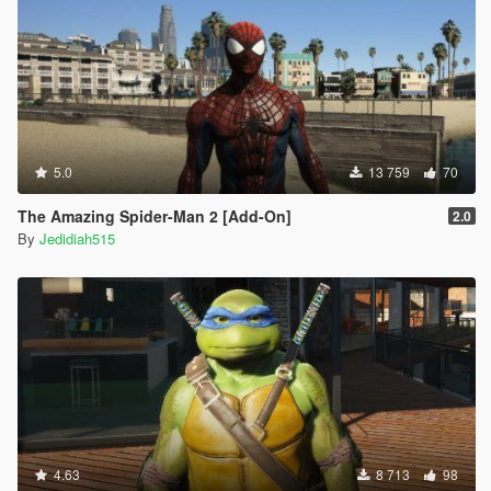
5.0
13 759
70
The Amazing Spider-Man 2 [Add-On]
2.0
By
Jedidiah515
4.63
8 713
98