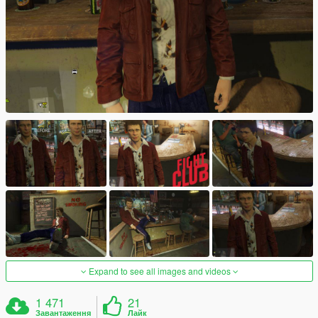
Expand to see all images and videos
1 471
21
Завантаження
Лайк