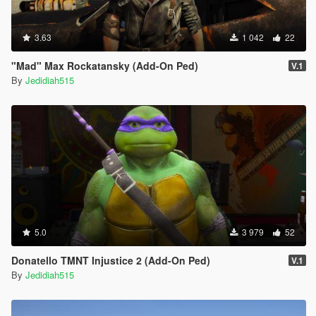
3.63
1 042
22
"Mad" Max Rockatansky (Add-On Ped)
V.1
By
Jedidiah515
5.0
3 979
52
Donatello TMNT Injustice 2 (Add-On Ped)
V.1
By
Jedidiah515