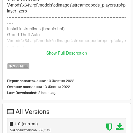
V\mods\x64v.rpf\models\cdimages\streamedpeds_players.rpf\p
layer_zero
--------------------------------------------------------------------------------
----
Install instructions (beanie hat)
Grand Theft Auto
V\mods\x64v.rpf\models\cdimages\streamedpedprops.rpf\playe
r_zero_p
--------------------------------------------------------------------------------
Show Full Description
----
Thank you to Acknod for beanie hat
MICHAEL
--------------------------------------------------------------------------------
----
13 Жовтня 2022
Перше завантаження:
Have fun with my mod
13 Жовтня 2022
Останнє оновлення
If there is any defect, please report. :)
2 hours ago
Last Downloaded:
----------------------- --------------------------------------------------------
---
All Versions
1.0
(current)
524 завантажень
, 36,1 МБ