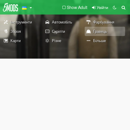
Show Adult
Увійти
Інструменти
Автомобіль
Фарбування
Зброя
Скріпти
Гравець
Карти
Різне
Більше