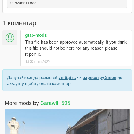
13 Жовтня 2022
1 коментар
gta5-mods
This file has been approved automatically. If you think
this file should not be here for any reason please
report it.
13 Жовтня 2022
Долучайтеся до розмови!
увійдіть
чи
зареєструйтеся
до
аккаунту щоби додати коментар.
More mods by
Sarawit_595
: