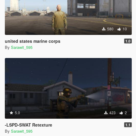
580
10
united states marine corps
1.0
By
Sarawit_595
5.0
423
2
-LSPD-SWAT Retexture
1.1
By
Sarawit_595