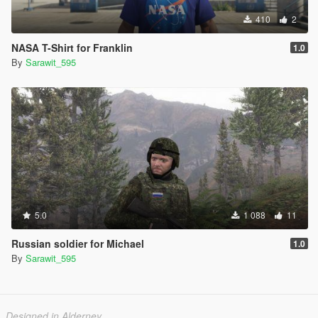
410
2
NASA T-Shirt for Franklin
1.0
By
Sarawit_595
5.0
1 088
11
Russian soldier for Michael
1.0
By
Sarawit_595
Designed in Alderney