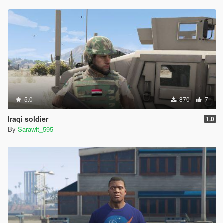
5.0
870
7
Iraqi soldier
1.0
By
Sarawit_595