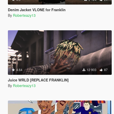
Denim Jacket VLONE for Franklin
By
Roberteazy13
4.64
12 903
87
Juice WRLD [REPLACE FRANKLIN]
By
Roberteazy13