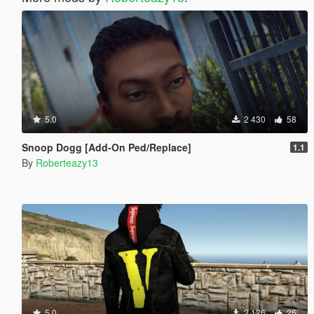
5.0
2 430
58
Snoop Dogg [Add-On Ped/Replace]
1.1
By
Roberteazy13
5.0
2 126
26