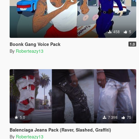
458
5
Boonk Gang Voice Pack
1.0
By
Roberteazy13
5.0
7 398
75
Balenciaga Jeans Pack (Raver, Slashed, Graffiti)
By
Roberteazy13