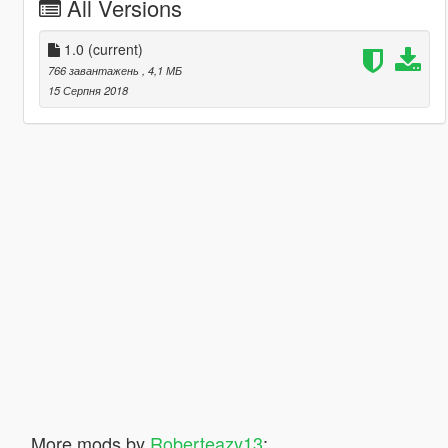
All Versions
1.0
(current)
766 завантажень
, 4,1 МБ
15 Серпня 2018
More mods by
Roberteazy13
: