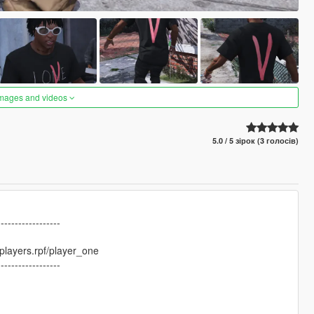
images and videos
5.0 / 5 зірок (3 голосів)
------------------
layers.rpf/player_one
------------------