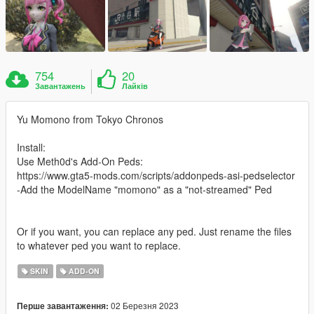
754
20
Завантажень
Лайків
Yu Momono from Tokyo Chronos
Install:
Use Meth0d's Add-On Peds:
https://www.gta5-mods.com/scripts/addonpeds-asi-pedselector
-Add the ModelName "momono" as a "not-streamed" Ped
Or if you want, you can replace any ped. Just rename the files
to whatever ped you want to replace.
SKIN
ADD-ON
02 Березня 2023
Перше завантаження: