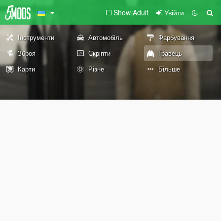
Show Adult
Увійти
Інструменти
Автомобіль
Фарбування
Зброя
Скріпти
Гравець
Карти
Різне
Більше