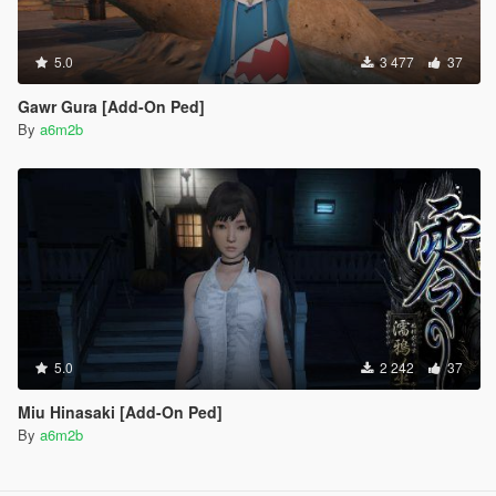
5.0
3 477
37
Gawr Gura [Add-On Ped]
By
a6m2b
5.0
2 242
37
Miu Hinasaki [Add-On Ped]
By
a6m2b