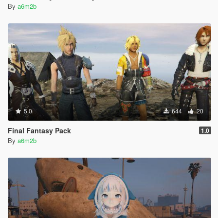
By
a6m2b
5.0
644
20
Final Fantasy Pack
1.0
By
a6m2b