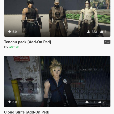
5.0
323
8
Tenchu pack [Add-On Ped]
1.0
By
a6m2b
5.0
801
23
Cloud Strife [Add-On Ped]