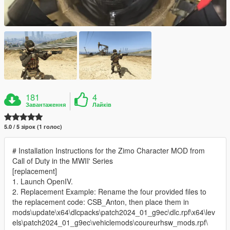
181
4
Завантаження
Лайків
5.0 / 5 зірок (1 голос)
# Installation Instructions for the Zimo Character MOD from
Call of Duty in the MWII' Series
[replacement]
1. Launch OpenIV.
2. Replacement Example: Rename the four provided files to
the replacement code: CSB_Anton, then place them in
mods\update\x64\dlcpacks\patch2024_01_g9ec\dlc.rpf\x64\lev
els\patch2024_01_g9ec\vehiclemods\coureurhsw_mods.rpf\