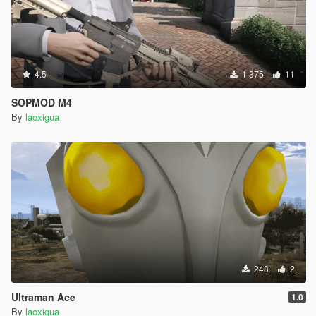
4.5
1 375
11
SOPMOD M4
By
laoxigua
248
2
Ultraman Ace
1.0
By
laoxigua