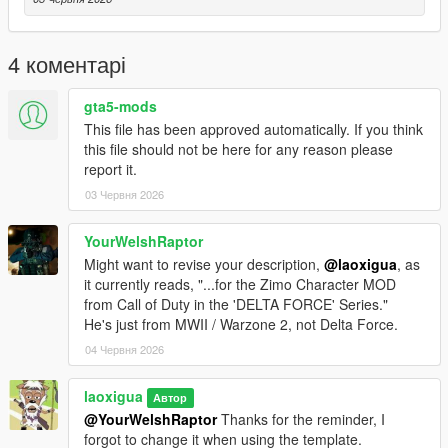
4 коментарі
gta5-mods
This file has been approved automatically. If you think
this file should not be here for any reason please
report it.
03 Червня 2026
YourWelshRaptor
Might want to revise your description,
@laoxigua
, as
it currently reads, "...for the Zimo Character MOD
from Call of Duty in the 'DELTA FORCE' Series."
He's just from MWII / Warzone 2, not Delta Force.
04 Червня 2026
laoxigua
Автор
@YourWelshRaptor
Thanks for the reminder, I
forgot to change it when using the template.