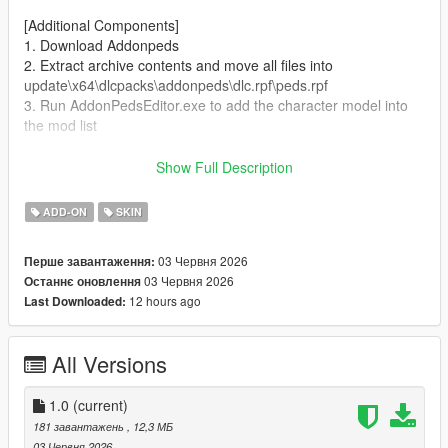
[Additional Components]
1. Download Addonpeds
2. Extract archive contents and move all files into
update\x64\dlcpacks\addonpeds\dlc.rpf\peds.rpf
3. Run AddonPedsEditor.exe to add the character model into
the mod list
Author and producer: laoxigua
Show Full Description
Note: - Please refrain from uploading this mod to other
ADD-ON
SKIN
websites or repackaging it for paid sales. - This is my first self-
made mod, released completely free of charge. Minor bugs
03 Червня 2026
Перше завантаження:
may exist, kindly take note before use.
03 Червня 2026
Останнє оновлення
12 hours ago
Last Downloaded:
All Versions
1.0
(current)
181 завантажень
, 12,3 МБ
03 Червня 2026