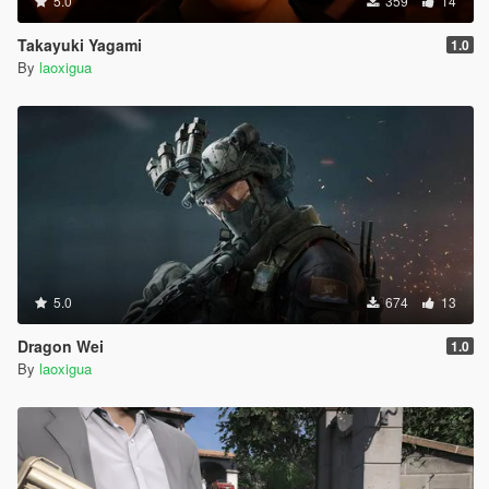
5.0
359
14
Takayuki Yagami
1.0
By
laoxigua
5.0
674
13
Dragon Wei
1.0
By
laoxigua