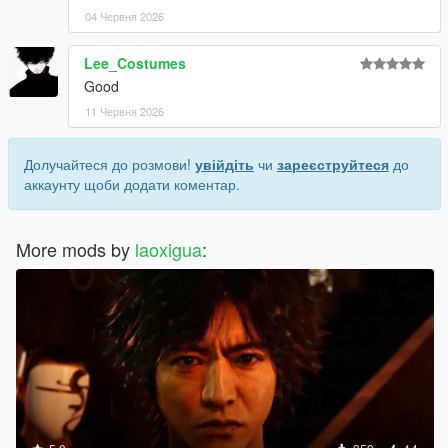
04 Червня 2026
Lee_Costumes
Good
11 Червня 2026
Долучайтеся до розмови!
увійдіть
чи
зареєструйтеся
до
аккаунту щоби додати коментар.
More mods by
laoxigua
: