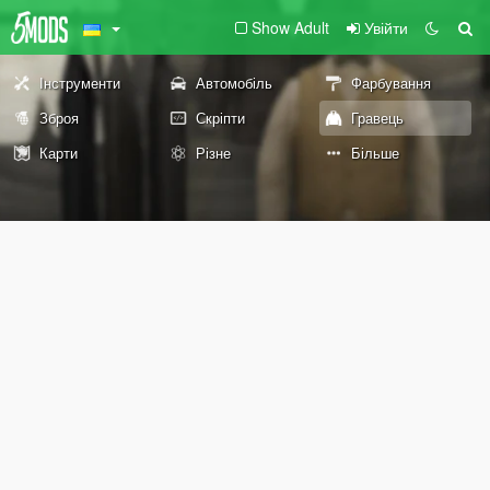
Show Adult
Увійти
Інструменти
Автомобіль
Фарбування
Зброя
Скріпти
Гравець
Карти
Різне
Більше