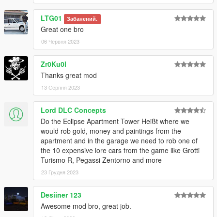
LTG01
Забанений.
Great one bro
06 Червня 2023
Zr0Ku0l
Thanks great mod
13 Серпня 2023
Lord DLC Concepts
Do the Eclipse Apartment Tower Heißt where we
would rob gold, money and paintings from the
apartment and in the garage we need to rob one of
the 10 expensive lore cars from the game like Grotti
Turismo R, Pegassi Zentorno and more
23 Грудня 2023
Desiiner 123
Awesome mod bro, great job.