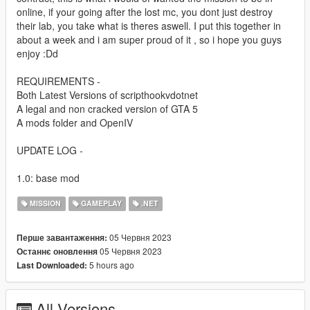
online, if your going after the lost mc, you dont just destroy
their lab, you take what is theres aswell. I put this together in
about a week and i am super proud of it , so i hope you guys
enjoy :Dd
REQUIREMENTS -
Both Latest Versions of scripthookvdotnet
A legal and non cracked version of GTA 5
A mods folder and OpenIV
UPDATE LOG -
1.0: base mod
MISSION
GAMEPLAY
.NET
05 Червня 2023
Перше завантаження:
05 Червня 2023
Останнє оновлення
5 hours ago
Last Downloaded:
All Versions