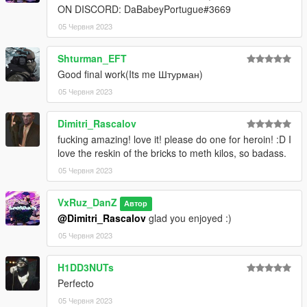
ON DISCORD: DaBabeyPortugue#3669
05 Червня 2023
Shturman_EFT
Good final work(Its me Штурман)
05 Червня 2023
Dimitri_Rascalov
fucking amazing! love it! please do one for heroin! :D I
love the reskin of the bricks to meth kilos, so badass.
05 Червня 2023
VxRuz_DanZ
Автор
@Dimitri_Rascalov
glad you enjoyed :)
05 Червня 2023
H1DD3NUTs
Perfecto
05 Червня 2023