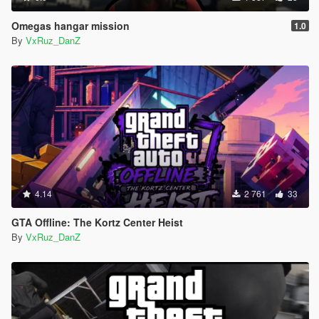
Omegas hangar mission
1.0
By
VxRuz_DanZ
4.14
2 761
33
GTA Offline: The Kortz Center Heist
By
VxRuz_DanZ