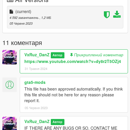
(current)
4 592 завантажень
, 1,2 МБ
05 Червня 2023
11 коментаря
VxRuz_DanZ
Прикриплений коментар
Автор
https://www.youtube.com/watch?v=dy8r2T5OZj4
31 Травня 2024
gta5-mods
This file has been approved automatically. If you think
this file should not be here for any reason please
report it.
05 Червня 2023
VxRuz_DanZ
Автор
IF THERE ARE ANY BUGS OR SO, CONTACT ME