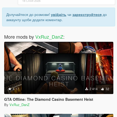
18 Січня 2026
Долучайтеся до розмови!
увійдіть
чи
зареєструйтеся
до
аккаунту щоби додати коментар.
More mods by
VxRuz_DanZ
:
4.17
2 414
32
GTA Offline: The Diamond Casino Basement Heist
By
VxRuz_DanZ