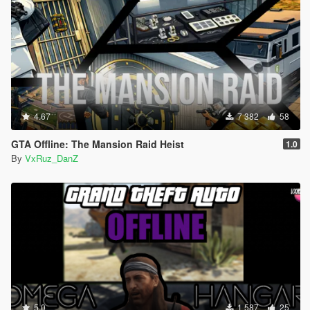
4.67
7 382
58
GTA Offline: The Mansion Raid Heist
1.0
By
VxRuz_DanZ
5.0
1 587
25