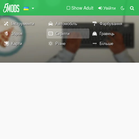
Show Adult
Увійти
Інструменти
Автомобіль
Фарбування
Зброя
Скріпти
Гравець
Карти
Різне
Більше