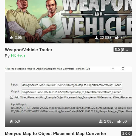
3.95
32 033
321
Weapon/Vehicle Trader
5.0 (SHVDN3 Update)
By
HKH191
5.0
2 085
56
Menyoo Map to Object Placement Map Converter
2.0.0