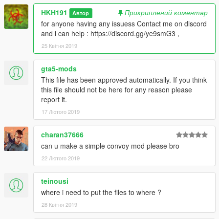
HKH191
Прикриплений коментар
Автор
for anyone having any issuess Contact me on discord
and i can help : https://discord.gg/ye9smG3 ,
25 Квітня 2019
gta5-mods
This file has been approved automatically. If you think
this file should not be here for any reason please
report it.
17 Лютого 2019
charan37666
can u make a simple convoy mod please bro
22 Лютого 2019
teinousi
where i need to put the files to where ?
28 Квітня 2019