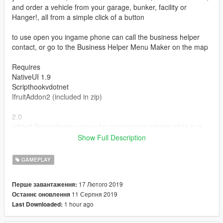
and order a vehicle from your garage, bunker, facility or
Hanger!, all from a simple click of a button
to use open you ingame phone can call the business helper
contact, or go to the Business Helper Menu Maker on the map
Requires
NativeUI 1.9
Scripthookvdotnet
IfruitAddon2 (included in zip)
2.0
added Specialization menu for customizing vehicle while in a
valid business interior
Show Full Description
added Waredrobe and shower to each valid business interior,
warning the wardrobe may cause issues, use at your own risk,
GAMEPLAY
(will not cause game crash but is a little buggy at this stage)
1.1
17 Лютого 2019
Перше завантаження:
minor fixes
11 Серпня 2019
Останнє оновлення
now uses Ifruitaddon2 NOT ifruitaddon (included in zip)
1 hour ago
Last Downloaded: