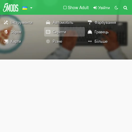
Show Adult
Увійти
Інструменти
Автомобіль
Фарбування
Зброя
Скріпти
Гравець
Карти
Різне
Більше