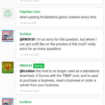
16 Серпня 2019
Captian Lion
when pasting ifruitaddon2,game crashes every time
14 Квітня 2021
iccldoe
@HKH191
i'm so sorry for this question, but where i
can get outfit like on the preview of this mod? really
sorry for so many questions
18 Жовтня 2022
HKH191
Автор
@iccldoe
this mod is no longer used as a standalone
download, it Comes with the TBMP mod, and is used
to purchase a business, reset a business or order a
vehcle from your business.
19 Жовтня 2022
iccldoe