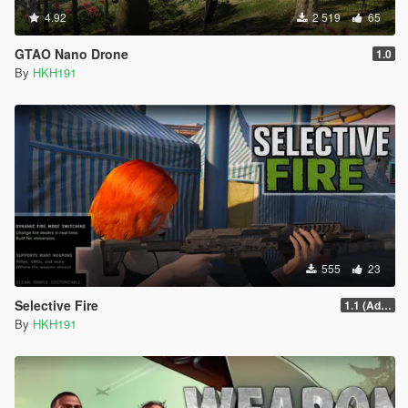
4.92
2 519
65
GTAO Nano Drone
1.0
By
HKH191
555
23
Selective Fire
1.1 (Add Compact Rifle & AP Pistol)
By
HKH191