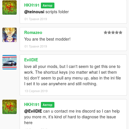
HKH191
Автор
@teinousi
scripts folder
01 Травня 2019
Romazeo
You are the best modder!
01 Травня 2019
EvilDIE
love all your mods, but I can't seem to get this one to
work. The shortcut keys (no matter what I set them
to) don't' seem to pull any menu up, also in the ini file
I set it to use anywhere and still nothing.
13 Серпня 2019
HKH191
Автор
@EvilDIE
can u contact me ins discord so I can help
you more m, it’s kind of hard to diagnose the issue
here