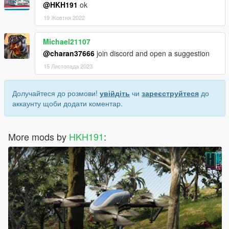
@HKH191
ok
19 Жовтня 2022
Michael21107
@charan37666
join discord and open a suggestion
15 Листопада 2023
Долучайтеся до розмови!
увійдіть
чи
зареєструйтеся
до
аккаунту щоби додати коментар.
More mods by
HKH191
: