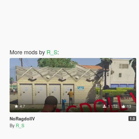
More mods by
R_S
:
4.7
1 152
13
NoRagdollV
1.0
By
R_S