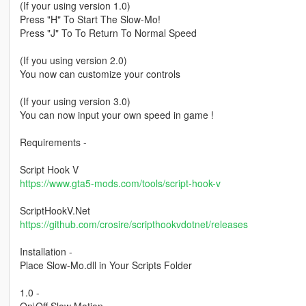
(If your using version 1.0)
Press "H" To Start The Slow-Mo!
Press "J" To To Return To Normal Speed
(If you using version 2.0)
You now can customize your controls
(If your using version 3.0)
You can now input your own speed in game !
Requirements -
Script Hook V
https://www.gta5-mods.com/tools/script-hook-v
ScriptHookV.Net
https://github.com/crosire/scripthookvdotnet/releases
Installation -
Place Slow-Mo.dll in Your Scripts Folder
1.0 -
On\Off Slow Motion