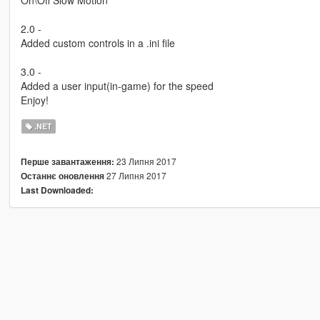
2.0 -
Added custom controls in a .ini file
3.0 -
Added a user input(in-game) for the speed
Enjoy!
.NET
23 Липня 2017
Перше завантаження:
27 Липня 2017
Останнє оновлення
Last Downloaded: