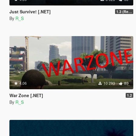
Just Survive! [.NET]
1.3 (Re-Written)
By
R_S
4.06
10 293
80
War Zone [.NET]
1.2
By
R_S