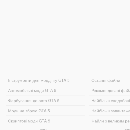
Інструменти для моддінгу GTA 5
Останні файли
Автомобільні моди GTA 5
Рекомендовані фай
Фарбування до авто GTA 5
Найбільш сподобан
Моди на зброю GTA 5
Найбільш завантаж
Скриптові моди GTA 5
Файли з великим р