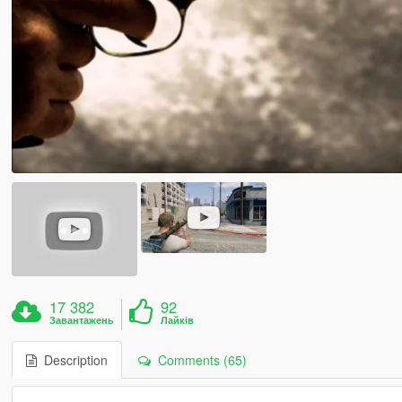
17 382
92
Завантажень
Лайків
Description
Comments (65)