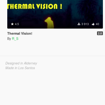
4.5
3 913
40
Thermal Vision!
2.0
By
R_S
Designed in Alderney
Made in Los Santos