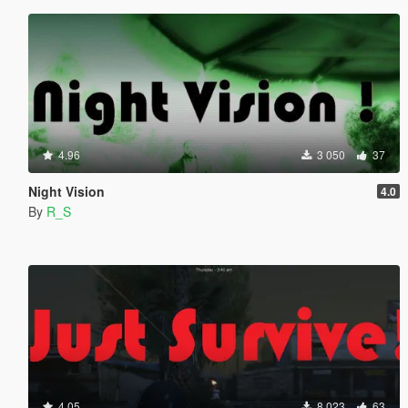
4.96
3 050
37
Night Vision
4.0
By
R_S
4.05
8 023
63