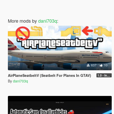
More mods by
dani703q
:
637
10
AirPlaneSeatbeltV (Seatbelt For Planes In GTAV)
1.0 - Intential Release
By
dani703q