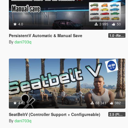
4.0
3 995
50
PersistentV Automatic & Manual Save
1.0 -Release
By
dani703q
4.62
68 341
382
SeatBeltV (Controller Support + Configureable)
2.5 (Fixed)
By
dani703q