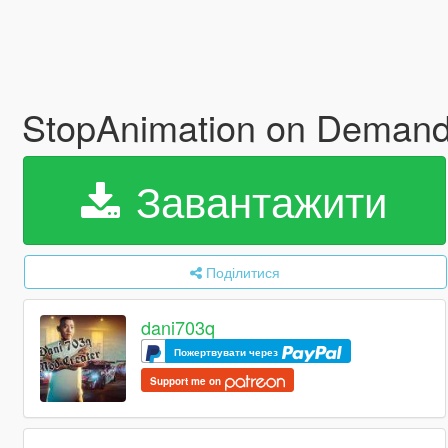
StopAnimation on Deman
Завантажити
Поділитися
dani703q
Пожертвувати через
Support me on