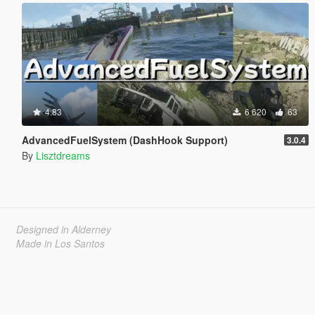
4.83
6 620
63
AdvancedFuelSystem (DashHook Support)
3.0.4
By
Lisztdreams
Designed in Alderney
Made in Los Santos