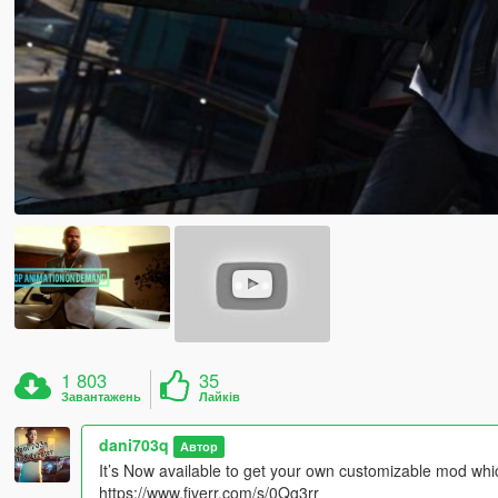
1 803
35
Завантажень
Лайків
dani703q
Автор
It’s Now available to get your own customizable mod which 
https://www.fiverr.com/s/0Qg3rr