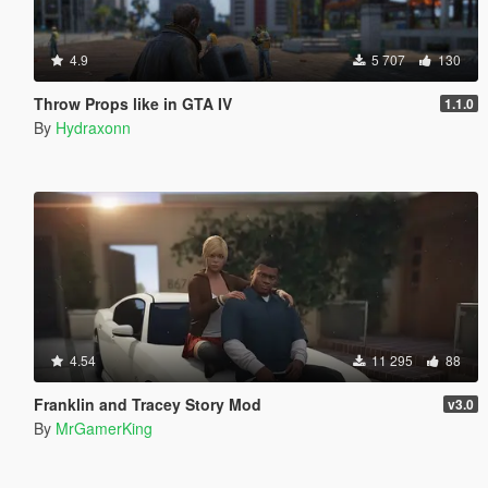
4.9
5 707
130
Throw Props like in GTA IV
1.1.0
By
Hydraxonn
4.54
11 295
88
Franklin and Tracey Story Mod
v3.0
By
MrGamerKing