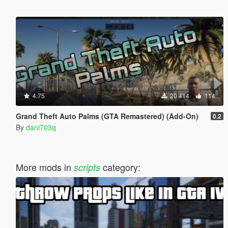
4.75
20 414
114
Grand Theft Auto Palms (GTA Remastered) (Add-On)
0.2
By
dani703q
More mods in
category:
scripts