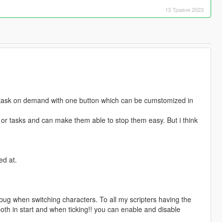
13 Травня 2023
or task on demand with one button which can be cumstomized in
 or tasks and can make them able to stop them easy. But i think
ed at.
bug when switching characters. To all my scripters having the
th in start and when ticking!! you can enable and disable