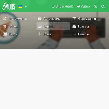
Show Adult
Увійти
Інструменти
Автомобіль
Фарбування
Зброя
Скріпти
Гравець
Карти
Різне
Більше