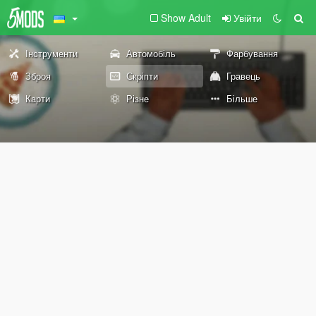
Show Adult
Увійти
Інструменти
Автомобіль
Фарбування
Зброя
Скріпти
Гравець
Карти
Різне
Більше