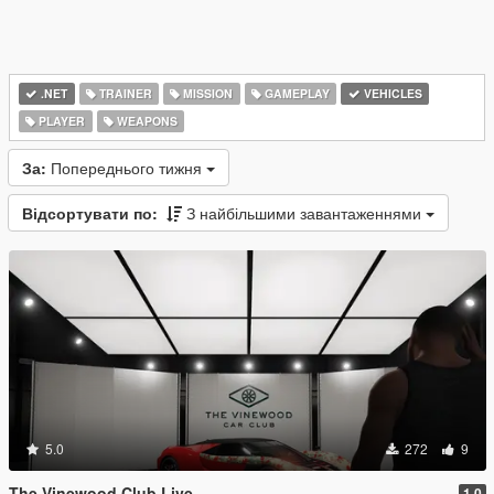
.NET
TRAINER
MISSION
GAMEPLAY
VEHICLES
PLAYER
WEAPONS
За:
Попереднього тижня
Відсортувати по:
З найбільшими завантаженнями
5.0
272
9
The Vinewood Club Live
1.0