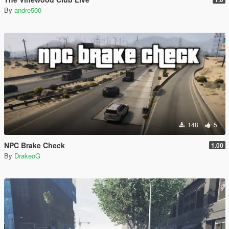
By
andre500
148
5
NPC Brake Check
1.00
By
DrakeoG