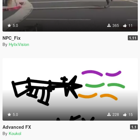
5.0
365
11
NPC_Fix
1.11
By
HylixVision
5.0
228
15
Advanced FX
1.1
By
Koukol