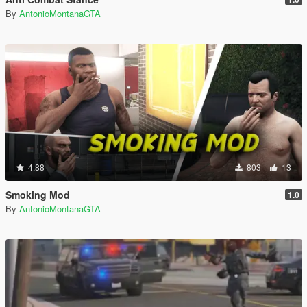
By
AntonioMontanaGTA
4.88
803
13
Smoking Mod
1.0
By
AntonioMontanaGTA