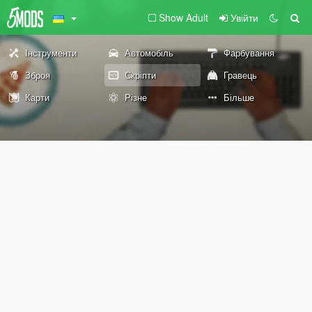
Show Adult
Увійти
Інструменти
Автомобіль
Фарбування
Зброя
Скріпти
Гравець
Карти
Різне
Більше