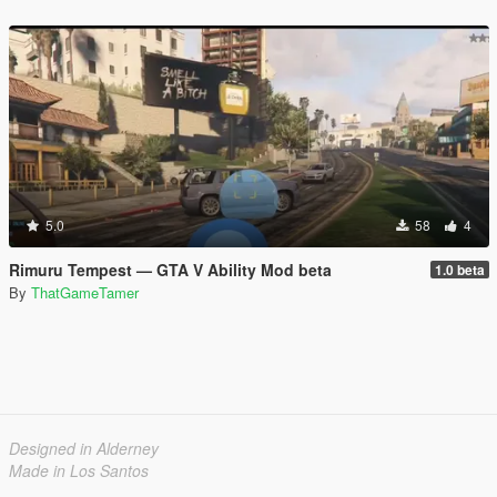
5.0
58
4
Rimuru Tempest — GTA V Ability Mod beta
1.0 beta
By
ThatGameTamer
Designed in Alderney
Made in Los Santos