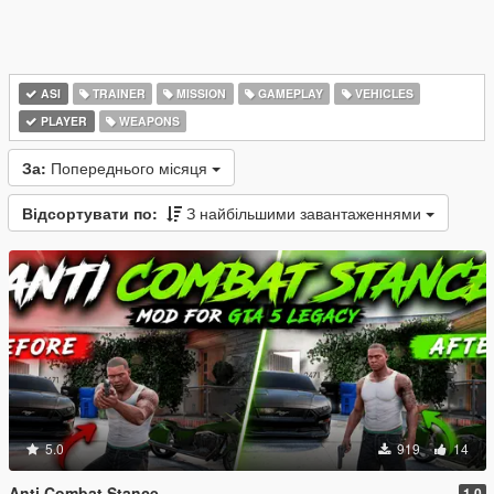
ASI
TRAINER
MISSION
GAMEPLAY
VEHICLES
PLAYER
WEAPONS
За:
Попереднього місяця
Відсортувати по:
З найбільшими завантаженнями
5.0
919
14
Anti Combat Stance
1.0