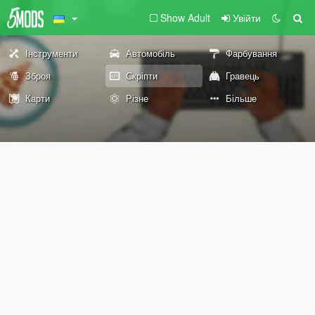
Show Adult
Увійти
Інструменти
Автомобіль
Фарбування
Зброя
Скріпти
Гравець
Карти
Різне
Більше