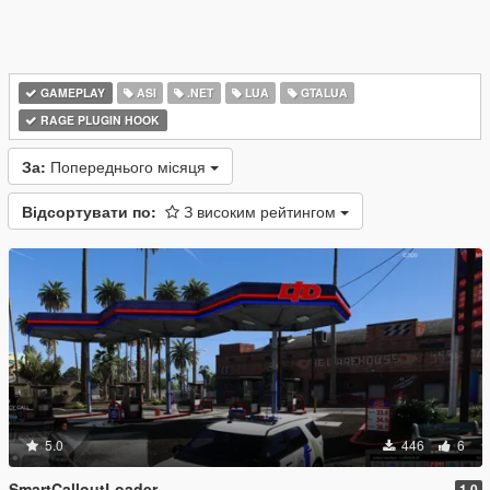
GAMEPLAY
ASI
.NET
LUA
GTALUA
RAGE PLUGIN HOOK
За:
Попереднього місяця
Відсортувати по:
З високим рейтингом
5.0
446
6
SmartCalloutLoader
1.0