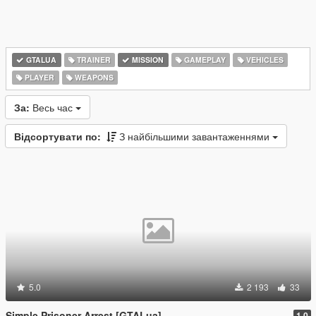
GTALUA
TRAINER
MISSION
GAMEPLAY
VEHICLES
PLAYER
WEAPONS
За:
Весь час
Відсортувати по:
З найбільшими завантаженнями
5.0
2 193
33
Simple Prisoner Arrest [GTALua]
1.0