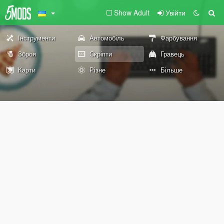
Show Adult
Увійти
Інструменти
Автомобіль
Фарбування
Зброя
Скріпти
Гравець
Карти
Різне
Більше