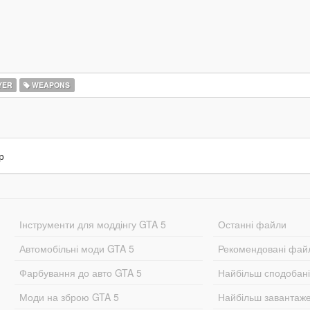
YER
WEAPONS
р
Інструменти для моддінгу GTA 5
Останні файли
Автомобільні моди GTA 5
Рекомендовані фай
Фарбування до авто GTA 5
Найбільш сподобан
Моди на зброю GTA 5
Найбільш завантаж