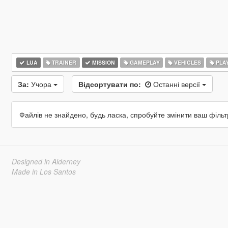
LUA
TRAINER
MISSION
GAMEPLAY
VEHICLES
PLA
За:
Учора
Відсортувати по:
Останні версії
Файлів не знайдено, будь ласка, спробуйте змінити ваш фільт
Designed in Alderney
Made in Los Santos